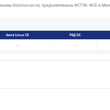
ребованиям безопасности, предъявляемым ФСТЭК, ФСБ и М
Astra Linux CE
РЕД ОС
—
—