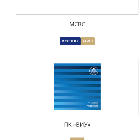
МСВС
ФСТЭК К2
44-ФЗ
ПК «ВИУ»