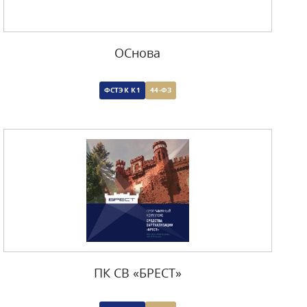
ОСнова
ФСТЭК К1
44-ФЗ
ПК СВ «БРЕСТ»