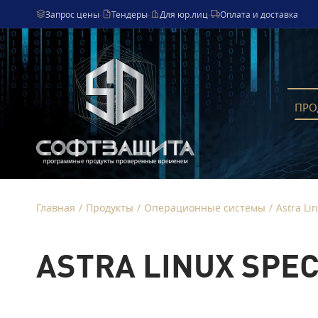
Запрос цены
·
Тендеры
·
Для юр.лиц
·
Оплата и доставка
ПРО
Главная
/
Продукты
/
Операционные системы
/
Astra Li
ASTRA LINUX SPEC