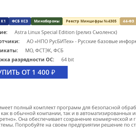
 К1
ФСБ КС3
Минобороны
Реестр Минцифры №4305
44-ФЗ
ие:
Astra Linux Special Edition (релиз Смоленск)
отчики:
АО «НПО РусБИТех» - Русские базовые инфо
фикаты:
МО, ФСТЭК, ФСБ
жка разрядности ОС:
64 bit
УПИТЬ ОТ 1 400 ₽
on имеет полный комплект программ для безопасной обр
 как в обычной компании, так и в автоматизированных
ретно». Она обеспечивает сохранение коммерческой и г
емы. Попробуйте на своем предприятии решение по ст