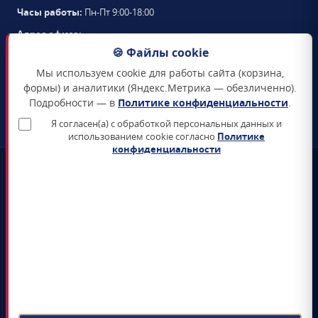
Часы работы:
Пн-Пт 9:00-18:00
Адрес офиса:
105094
,
г. Москва
,
🍪 Файлы cookie
Семёновская набережная, д. 2/1, стр. 1, офис 411
Мы используем cookie для работы сайта (корзина,
Схема проезда →
формы) и аналитики (Яндекс.Метрика — обезличенно).
Подробности — в
Политике конфиденциальности
.
ЗАКАЗАТЬ ЗВОНОК
Я согласен(а) с обработкой персональных данных и
использованием cookie согласно
Политике
конфиденциальности
📜
Реестр Минцифры
Все продукты включены в Единый реестр российского ПО
🛡️
Сертификаты ФСТЭК и ФСБ
Поставка только сертифицированных СЗИ и СКЗИ
📊
4+ лет на рынке
5 000+ поставленных лицензий гос-органам и КИИ
📝
ЭДО Диадок / СБИС / Контур
Электронный документооборот, УПД, счёт-фактура