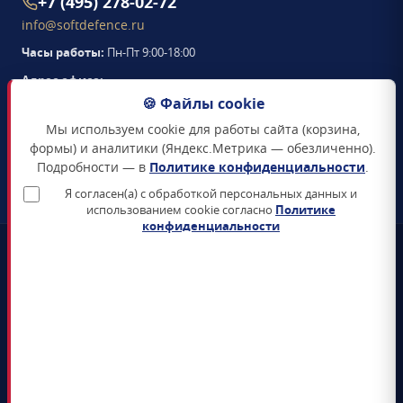
+7 (495) 278-02-72
info@softdefence.ru
Часы работы:
Пн-Пт 9:00-18:00
Адрес офиса:
105094
,
г. Москва
,
🍪 Файлы cookie
Семёновская набережная, д. 2/1, стр. 1, офис 411
Мы используем cookie для работы сайта (корзина,
Схема проезда →
формы) и аналитики (Яндекс.Метрика — обезличенно).
Подробности — в
Политике конфиденциальности
.
ЗАКАЗАТЬ ЗВОНОК
Я согласен(а) с обработкой персональных данных и
использованием cookie согласно
Политике
конфиденциальности
📜
Реестр Минцифры
Все продукты включены в Единый реестр российского ПО
🛡️
Сертификаты ФСТЭК и ФСБ
Поставка только сертифицированных СЗИ и СКЗИ
📊
4+ лет на рынке
5 000+ поставленных лицензий гос-органам и КИИ