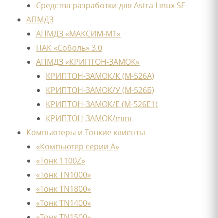
Средства разработки для Astra Linux SE
АПМДЗ
АПМДЗ «МАКСИМ-М1»
ПАК «Соболь» 3.0
АПМДЗ «КРИПТОН-ЗАМОК»
КРИПТОН-ЗАМОК/К (М-526А)
КРИПТОН-ЗАМОК/У (М-526Б)
КРИПТОН-ЗАМОК/Е (М-526Е1)
КРИПТОН-ЗАМОК/mini
Компьютеры и Тонкие клиенты
«Компьютер серии А»
«Тонк 1100Z»
«Тонк TN1000»
«Тонк TN1800»
«Тонк TN1400»
«Тонк TN1500»