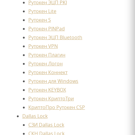
Рутокен ЭЦП PKI
Рутокен Lite
Рутокен S
Рутокен PINPad
Рутокен ЭЦП Bluetooth
Рутокен VPN
Рутокен Плагин
Рутокен Логон
Рутокен Коннект
Рутокен для Windows
Рутокен KEYBOX
Рутокен КриптоТри
КриптоПро Рутокен CSP
Dallas Lock
СЗИ Dallas Lock
СКН Dallas Lock