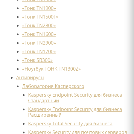
«Тонк TN1900»
«Тонк TN1500F»
«Тонк TN2800»
«Тонк TN1600»
«Тонк TN2900»
«Тонк TN1700»
«Тонк SB300»
«Ноутбук ТОНК TN1300Z»
Антивирусы
Лаборатория Касперского
Kaspersky Endpoint Security для бизнеса
Стандартный
Kaspersky Endpoint Security для бизнеса
Расширенный
Kaspersky Total Security для бизнеса
Kaspersky Security для почтовых серверов