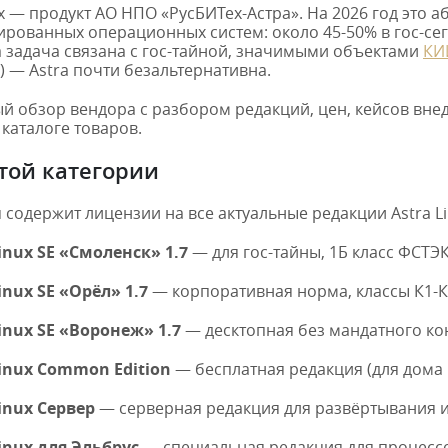
ux — продукт АО НПО «РусБИТех-Астра». На 2026 год это
рованных операционных систем: около 45-50% в гос-се
 задача связана с гос-тайной, значимыми объектами
КИ
 — Astra почти безальтернативна.
й обзор вендора с разбором редакций, цен, кейсов вн
 каталоге товаров.
этой категории
 содержит лицензии на все актуальные редакции Astra Li
Linux SE «Смоленск» 1.7
— для гос-тайны, 1Б класс ФСТЭК.
inux SE «Орёл» 1.7
— корпоративная норма, классы К1-К6
Linux SE «Воронеж» 1.7
— десктопная без мандатного конт
Linux Common Edition
— бесплатная редакция (для дома
Linux Сервер
— серверная редакция для развёртывания 
Linux для Эльбрус
— специальная редакция для процессо