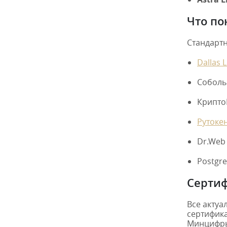
Что по
Стандартн
Dallas 
Соболь
Крипто
Рутокен
Dr.Web 
Postgre
Серти
Все актуа
сертифика
Минцифры 