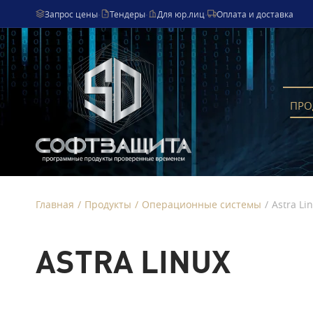
Запрос цены
·
Тендеры
·
Для юр.лиц
·
Оплата и доставка
ПРО
Главная
/
Продукты
/
Операционные системы
/
Astra Li
ASTRA LINUX