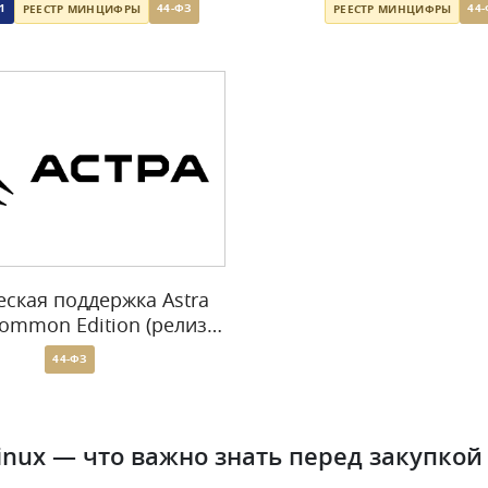
1
44-ФЗ
44
РЕЕСТР МИНЦИФРЫ
РЕЕСТР МИНЦИФРЫ
еская поддержка Astra
Common Edition (релиз
Орел)
44-ФЗ
Linux — что важно знать перед закупкой