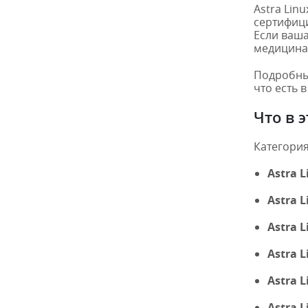
Astra Lin
сертифици
Если ваша
медицина)
Подробны
что есть в
Что в 
Категория
Astra 
Astra L
Astra 
Astra 
Astra 
Astra 