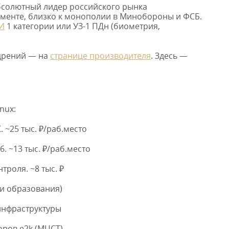
 абсолютный лидер российского рынка
гменте, близко к монополии в Минобороны и ФСБ.
И
1 категории или УЗ-1 ПДн (биометрия,
едрений — на
странице производителя
. Здесь —
nux:
 ~25 тыс. ₽/раб.место
. ~13 тыс. ₽/раб.место
роля. ~8 тыс. ₽
 и образования)
инфраструктуры
ров e2k (МЦСТ)