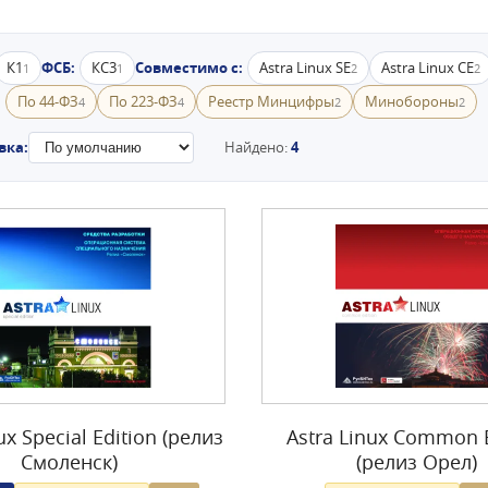
К1
ФСБ:
КС3
Совместимо с:
Astra Linux SE
Astra Linux CE
1
1
2
2
:
По 44-ФЗ
По 223-ФЗ
Реестр Минцифры
Минобороны
4
4
2
2
вка:
Найдено:
4
ux Special Edition (релиз
Astra Linux Common E
Смоленск)
(релиз Орел)