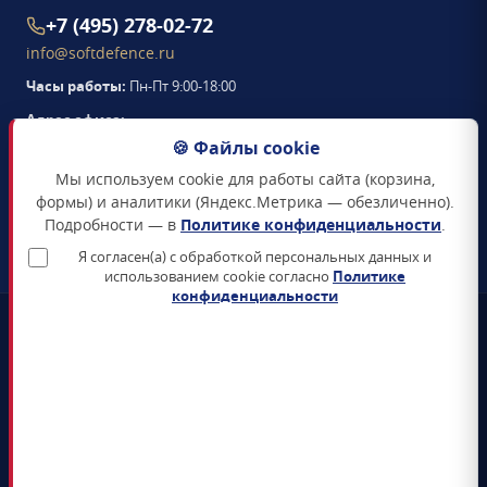
+7 (495) 278-02-72
info@softdefence.ru
Часы работы:
Пн-Пт 9:00-18:00
Адрес офиса:
105094
,
г. Москва
,
🍪 Файлы cookie
Семёновская набережная, д. 2/1, стр. 1, офис 411
Мы используем cookie для работы сайта (корзина,
Схема проезда →
формы) и аналитики (Яндекс.Метрика — обезличенно).
Подробности — в
Политике конфиденциальности
.
ЗАКАЗАТЬ ЗВОНОК
Я согласен(а) с обработкой персональных данных и
использованием cookie согласно
Политике
конфиденциальности
📜
Реестр Минцифры
Все продукты включены в Единый реестр российского ПО
🛡️
Сертификаты ФСТЭК и ФСБ
Поставка только сертифицированных СЗИ и СКЗИ
📊
4+ лет на рынке
5 000+ поставленных лицензий гос-органам и КИИ