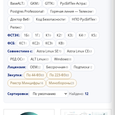
BaseALT
GKM
GTTK
РусБИТех-Астра
2
2
2
2
Postgres Professional
Горячая линия — Телеком
1
1
Доктор Веб
Код Безопасности
НПО РусБИТех
1
1
1
Релэкс
1
ФСТЭК:
1Б
1Г
К1
К2
К3
К4
К5
8
2
9
7
2
17
2
ФСБ:
КС1
КС2
КС3
КВ
1
8
9
3
Совместимо с:
Astra Linux SE
Astra Linux CE
70
63
РЕД ОС
ALT Linux
Windows
61
63
58
Лицензия:
OEM
Бессрочная
Подписка
22
49
12
Закупка:
По 44-ФЗ
По 223-ФЗ
83
83
Реестр Минцифры
Минобороны
16
23
Сортировка:
Найдено:
12