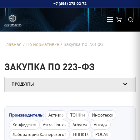
+7 (495) 278-02-72
Главная
/
По нормативке
/
Закупка по 223-ФЗ
ЗАКУПКА ПО 223-ФЗ
ПРОДУКТЫ
Производитель:
Актив
ТОНК
Инфотекс
16
14
8
Конфидент
Astra Linux
Arbyte
Анкад
8
5
4
4
Лаборатория Касперского
НППКТ
РОСА
4
3
3