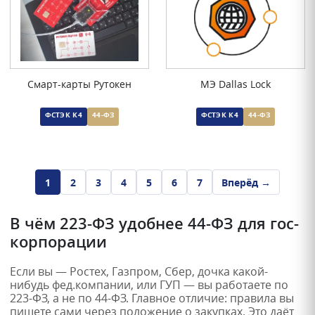
Смарт-карты Рутокен
МЭ Dallas Lock
ФСТЭК К4
44-ФЗ
ФСТЭК К4
44-ФЗ
1
2
3
4
5
6
7
Вперёд →
В чём 223-ФЗ удобнее 44-ФЗ для гос-
корпорации
Если вы — Ростех, Газпром, Сбер, дочка какой-
нибудь фед.компании, или ГУП — вы работаете по
223-ФЗ, а не по 44-ФЗ. Главное отличие: правила вы
пишете сами через положение о закупках. Это даёт