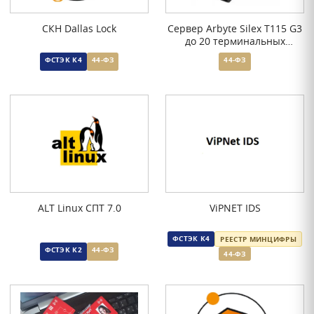
СКН Dallas Lock
Сервер Arbyte Silex T115 G3
до 20 терминальных
пользователей
ФСТЭК К4
44-ФЗ
44-ФЗ
ALT Linux СПТ 7.0
ViPNET IDS
ФСТЭК К4
РЕЕСТР МИНЦИФРЫ
ФСТЭК К2
44-ФЗ
44-ФЗ