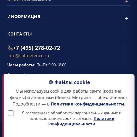
ИНФОРМАЦИЯ
КОНТАКТЫ
+7 (495) 278-02-72
info@softdefence.ru
Часы работы:
Пн-Пт 9:00-18:00
Адрес офиса:
105094
,
г. Москва
,
🍪 Файлы cookie
Семёновская набережная, д. 2/1, стр. 1, офис 411
Мы используем cookie для работы сайта (корзина,
Схема проезда →
формы) и аналитики (Яндекс.Метрика — обезличенно).
Подробности — в
Политике конфиденциальности
.
ЗАКАЗАТЬ ЗВОНОК
Я согласен(а) с обработкой персональных данных и
использованием cookie согласно
Политике
конфиденциальности
📜
Реестр Минцифры