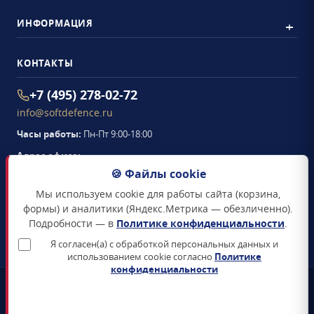
ИНФОРМАЦИЯ
КОНТАКТЫ
+7 (495) 278-02-72
info@softdefence.ru
Часы работы:
Пн-Пт 9:00-18:00
Адрес офиса:
105094
,
г. Москва
,
🍪 Файлы cookie
Семёновская набережная, д. 2/1, стр. 1, офис 411
Мы используем cookie для работы сайта (корзина,
Схема проезда →
формы) и аналитики (Яндекс.Метрика — обезличенно).
Подробности — в
Политике конфиденциальности
.
ЗАКАЗАТЬ ЗВОНОК
Я согласен(а) с обработкой персональных данных и
использованием cookie согласно
Политике
конфиденциальности
📜
Реестр Минцифры
Все продукты включены в Единый реестр российского ПО