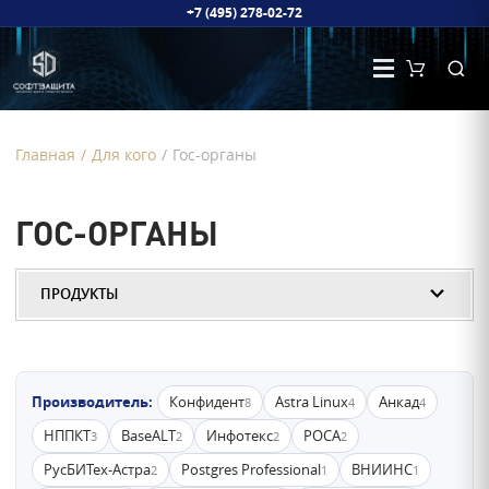
+7 (495) 278-02-72
Главная
/
Для кого
/
Гос-органы
ГОС-ОРГАНЫ
ПРОДУКТЫ
Производитель:
Конфидент
Astra Linux
Анкад
8
4
4
НППКТ
BaseALT
Инфотекс
РОСА
3
2
2
2
РусБИТех-Астра
Postgres Professional
ВНИИНС
2
1
1