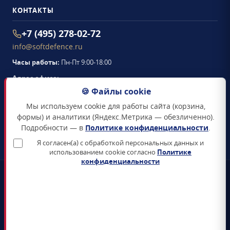
КОНТАКТЫ
+7 (495) 278-02-72
info@softdefence.ru
Часы работы:
Пн-Пт 9:00-18:00
Адрес офиса:
105094
,
г. Москва
,
🍪 Файлы cookie
Семёновская набережная, д. 2/1, стр. 1, офис 411
Мы используем cookie для работы сайта (корзина,
Схема проезда →
формы) и аналитики (Яндекс.Метрика — обезличенно).
Подробности — в
Политике конфиденциальности
.
ЗАКАЗАТЬ ЗВОНОК
Я согласен(а) с обработкой персональных данных и
использованием cookie согласно
Политике
конфиденциальности
📜
Реестр Минцифры
Все продукты включены в Единый реестр российского ПО
🛡️
Сертификаты ФСТЭК и ФСБ
Поставка только сертифицированных СЗИ и СКЗИ