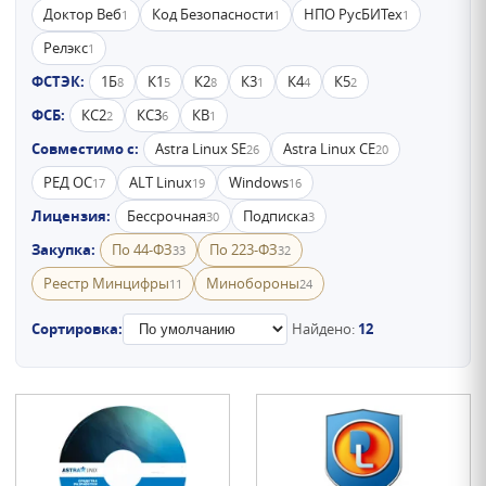
Доктор Веб
Код Безопасности
НПО РусБИТех
1
1
1
Релэкс
1
ФСТЭК:
1Б
К1
К2
К3
К4
К5
8
5
8
1
4
2
ФСБ:
КС2
КС3
КВ
2
6
1
Совместимо с:
Astra Linux SE
Astra Linux CE
26
20
РЕД ОС
ALT Linux
Windows
17
19
16
Лицензия:
Бессрочная
Подписка
30
3
Закупка:
По 44-ФЗ
По 223-ФЗ
33
32
Реестр Минцифры
Минобороны
11
24
Сортировка:
Найдено:
12