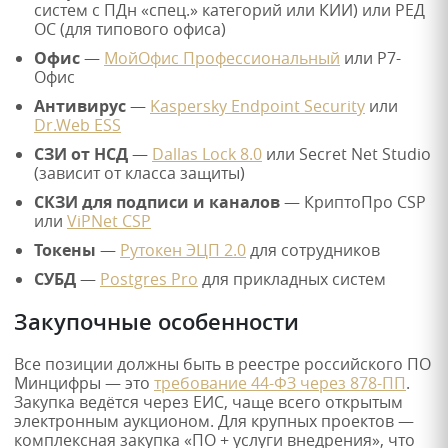
систем с ПДн «спец.» категорий или КИИ) или РЕД
ОС (для типового офиса)
Офис
—
МойОфис Профессиональный
или Р7-
Офис
Антивирус
—
Kaspersky Endpoint Security
или
Dr.Web ESS
СЗИ от НСД
—
Dallas Lock 8.0
или Secret Net Studio
(зависит от класса защиты)
СКЗИ для подписи и каналов
— КриптоПро CSP
или
ViPNet CSP
Токены
—
Рутокен ЭЦП 2.0
для сотрудников
СУБД
—
Postgres Pro
для прикладных систем
Закупочные особенности
Все позиции должны быть в реестре российского ПО
Минцифры — это
требование 44-ФЗ через 878-ПП
.
Закупка ведётся через ЕИС, чаще всего открытым
электронным аукционом. Для крупных проектов —
комплексная закупка «ПО + услуги внедрения», что