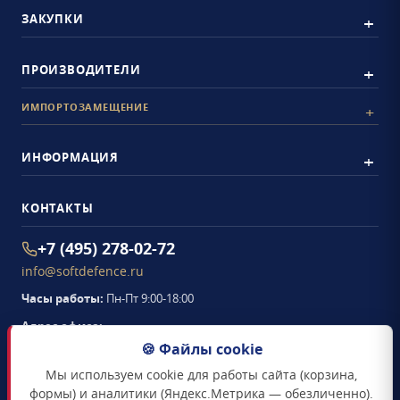
ЗАКУПКИ
ПРОИЗВОДИТЕЛИ
ИМПОРТОЗАМЕЩЕНИЕ
ИНФОРМАЦИЯ
КОНТАКТЫ
+7 (495) 278-02-72
info@softdefence.ru
Часы работы:
Пн-Пт 9:00-18:00
Адрес офиса:
105094
,
г. Москва
,
🍪 Файлы cookie
Семёновская набережная, д. 2/1, стр. 1, офис 411
Мы используем cookie для работы сайта (корзина,
Схема проезда →
формы) и аналитики (Яндекс.Метрика — обезличенно).