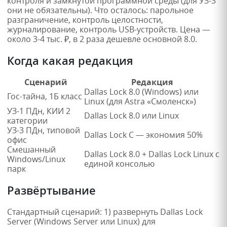
контроля и замкнутой программной среды (для УЗ-3
они не обязательны). Что осталось: парольное
разграничение, контроль целостности,
журналирование, контроль USB-устройств. Цена —
около 3-4 тыс. ₽, в 2 раза дешевле основной 8.0.
Когда какая редакция
Сценарий
Редакция
Dallas Lock 8.0 (Windows) или
Гос-тайна, 1Б класс
Linux (для Astra «Смоленск»)
УЗ-1 ПДн, КИИ 2
Dallas Lock 8.0 или Linux
категории
УЗ-3 ПДн, типовой
Dallas Lock C — экономия 50%
офис
Смешанный
Dallas Lock 8.0 + Dallas Lock Linux с
Windows/Linux
единой консолью
парк
Развёртывание
Стандартный сценарий: 1) развернуть Dallas Lock
Server (Windows Server или Linux) для