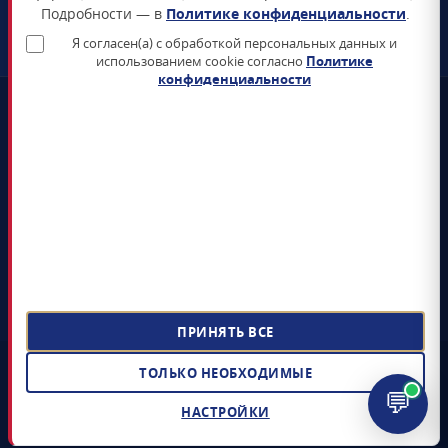
Подробности — в
Политике конфиденциальности
.
ЗАКАЗАТЬ ЗВОНОК
Я согласен(а) с обработкой персональных данных и
использованием cookie согласно
Политике
конфиденциальности
📜
Реестр Минцифры
Все продукты включены в Единый реестр российского ПО
🛡️
Сертификаты ФСТЭК и ФСБ
Поставка только сертифицированных СЗИ и СКЗИ
📊
4+ лет на рынке
5 000+ поставленных лицензий гос-органам и КИИ
📝
ЭДО Диадок / СБИС / Контур
Электронный документооборот, УПД, счёт-фактура
ПРИНЯТЬ ВСЕ
©
ООО «СОФТЗАЩИТА»
,
2022 – 2026
· Поставка лицензионного
ТОЛЬКО НЕОБХОДИМЫЕ
российского ПО и средств защиты информации
💬
ИНН 9704085328 · ОГРН 1217700398805 ·
Реквизиты и документы
НАСТРОЙКИ
Политика конфиденциальности
Согласие на обработку ПДн
Настройки cookie