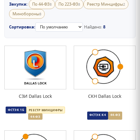
Закупка:
По 44-ФЗ
По 223-ФЗ
Реестр Минцифры
8
8
2
Минобороны
8
Сортировка:
Найдено:
8
СЗИ Dallas Lock
СКН Dallas Lock
ФСТЭК 1Б
РЕЕСТР МИНЦИФРЫ
ФСТЭК К4
44-ФЗ
44-ФЗ