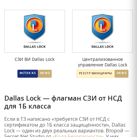
СЗИ ВИ Dallas Lock
Централизованное
управление Dallas Lock
ФСТЭК К5
44-ФЗ
44-ФЗ
РЕЕСТР МИНЦИФРЫ
Dallas Lock — флагман СЗИ от НСД
для 1Б класса
Если в ТЗ написано «требуется СЗИ от НСД с
сертификатом до 1Б класса защищённости», Dallas
Lock — один из двух реальных вариантов. Второй —
Secret Net Studio от
«Кода Безопасности»
. У них