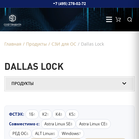
+7 (495) 278-02-72
Главная
/
Продукты
/
СЗИ для ОС
/
Dallas Lock
DALLAS LOCK
ПРОДУКТЫ
ФСТЭК:
1Б
К2
К4
К5
1
1
3
2
Совместимо с:
Astra Linux SE
Astra Linux CE
8
8
РЕД ОС
ALT Linux
Windows
6
6
7