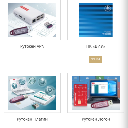
Рутокен VPN
ПК «ВИУ»
44-ФЗ
Рутокен Плагин
Рутокен Логон