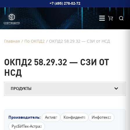
+7 (495) 278-02-72
Главная
/
По ОКПД2
/
ОКПД2 58.29.32 — СЗИ от НСД
ОКПД2 58.29.32 — СЗИ ОТ
НСД
ПРОДУКТЫ
Производитель:
Актив
Конфидент
Инфотекс
7
6
2
РусБИТех-Астра
2