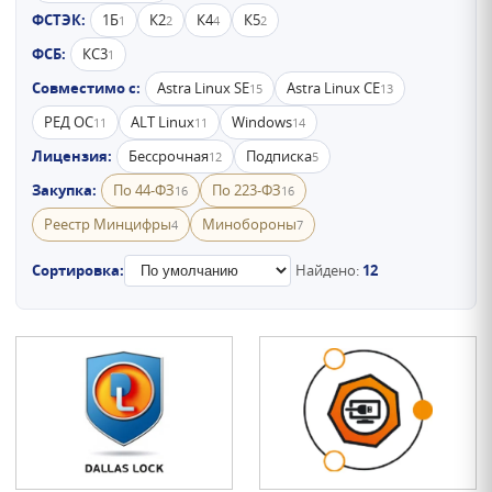
ФСТЭК:
1Б
К2
К4
К5
1
2
4
2
ФСБ:
КС3
1
Совместимо с:
Astra Linux SE
Astra Linux CE
15
13
РЕД ОС
ALT Linux
Windows
11
11
14
Лицензия:
Бессрочная
Подписка
12
5
Закупка:
По 44-ФЗ
По 223-ФЗ
16
16
Реестр Минцифры
Минобороны
4
7
Сортировка:
Найдено:
12