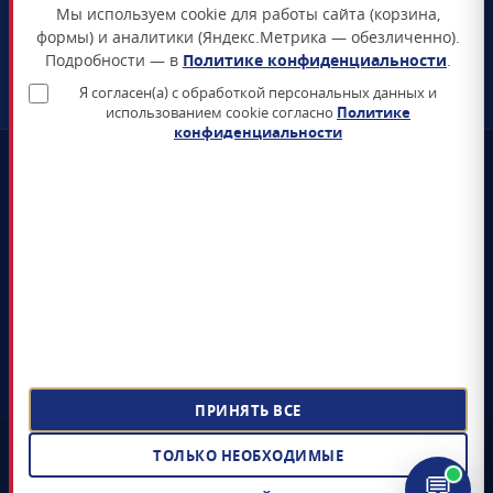
Мы используем cookie для работы сайта (корзина,
Схема проезда →
формы) и аналитики (Яндекс.Метрика — обезличенно).
Подробности — в
Политике конфиденциальности
.
ЗАКАЗАТЬ ЗВОНОК
Я согласен(а) с обработкой персональных данных и
использованием cookie согласно
Политике
конфиденциальности
📜
Реестр Минцифры
Все продукты включены в Единый реестр российского ПО
🛡️
Сертификаты ФСТЭК и ФСБ
Поставка только сертифицированных СЗИ и СКЗИ
📊
4+ лет на рынке
5 000+ поставленных лицензий гос-органам и КИИ
📝
ЭДО Диадок / СБИС / Контур
Электронный документооборот, УПД, счёт-фактура
ПРИНЯТЬ ВСЕ
©
ООО «СОФТЗАЩИТА»
,
2022 – 2026
· Поставка лицензионного
ТОЛЬКО НЕОБХОДИМЫЕ
российского ПО и средств защиты информации
💬
ИНН 9704085328 · ОГРН 1217700398805 ·
Реквизиты и документы