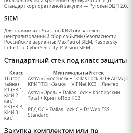
пользователей и хранения сертификатов ЭЦП.
Стандарт корпоративной закупки — Рутокен ЭЦП 2.0.
SIEM
Для значимых объектов КИИ обязателен
централизованный сбор событий безопасности.
Российские варианты: MaxPatrol SIEM, Kaspersky
Industrial CyberSecurity, R-Vision SIEM.
Стандартный стек под класс защиты
Класс
Минимальный стек
1Б (гос-
Astra «Смоленск» + Dallas Lock 8.0 + АПМДЗ
тайна)
КРИПТОН-Замок + ViPNet КС3 + Линтер
К1 (УЗ-1,
Astra «Орёл» + Dallas Lock + Касперский
КИИ 2
Total + КриптоПро КС2
кат.)
К3 (УЗ-3,
РЕД ОС + Dallas Lock C + Dr.Web ESS
КИИ 3
Standard
кат.)
Закупка комплектом или по