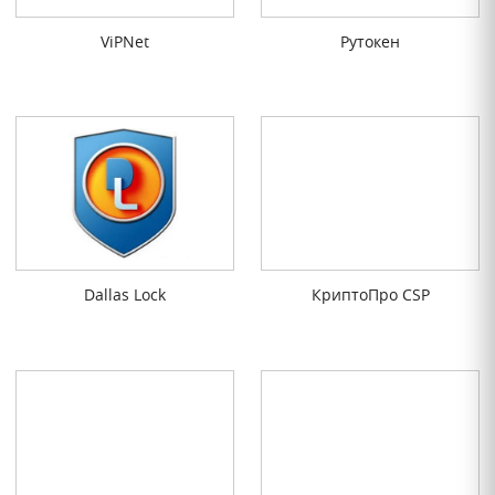
ViPNet
Рутокен
Dallas Lock
КриптоПро CSP