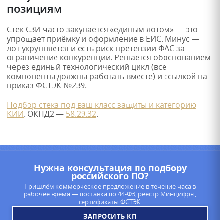
позициям
Стек СЗИ часто закупается «единым лотом» — это
упрощает приёмку и оформление в ЕИС. Минус —
лот укрупняется и есть риск претензии ФАС за
ограничение конкуренции. Решается обоснованием
через единый технологический цикл (все
компоненты должны работать вместе) и ссылкой на
приказ ФСТЭК №239.
Подбор стека под ваш класс защиты и категорию
КИИ
. ОКПД2 —
58.29.32
.
Нужна консультация по подбору
российского ПО?
Пришлём коммерческое предложение в течение часа в
рабочее время — поставка по 44-ФЗ, реестр Минцифры,
сертификаты ФСТЭК.
ЗАПРОСИТЬ КП