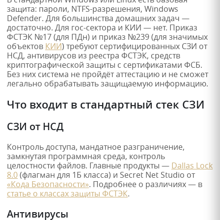
защита: пароли, NTFS-разрешения, Windows
Defender. Для большинства домашних задач —
достаточно. Для гос-сектора и КИИ — нет. Приказ
ФСТЭК №17 (для ПДн) и приказ №239 (для значимых
объектов
КИИ
) требуют сертифицированных СЗИ от
НСД, антивирусов из реестра ФСТЭК, средств
криптографической защиты с сертификатами ФСБ.
Без них система не пройдёт аттестацию и не сможет
легально обрабатывать защищаемую информацию.
Что входит в стандартный стек СЗИ
СЗИ от НСД
Контроль доступа, мандатное разграничение,
замкнутая программная среда, контроль
целостности файлов. Главные продукты —
Dallas Lock
8.0
(флагман для 1Б класса) и Secret Net Studio от
«Кода Безопасности»
. Подробнее о различиях — в
статье о классах защиты ФСТЭК
.
Антивирусы