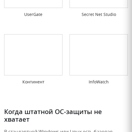
UserGate
Secret Net Studio
Континент
InfoWatch
Когда штатной ОС-защиты не
хватает
В стандартной Windows или Linux есть базовая