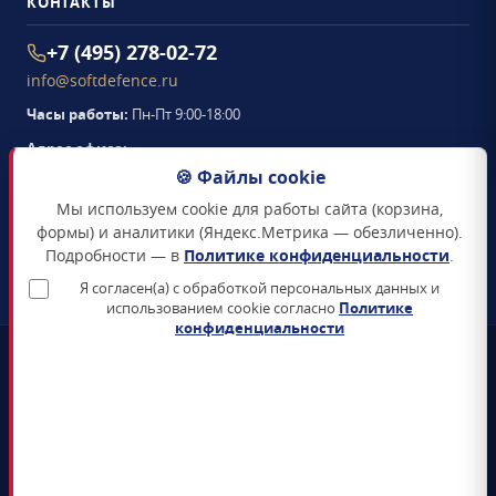
КОНТАКТЫ
+7 (495) 278-02-72
info@softdefence.ru
Часы работы:
Пн-Пт 9:00-18:00
Адрес офиса:
105094
,
г. Москва
,
🍪 Файлы cookie
Семёновская набережная, д. 2/1, стр. 1, офис 411
Мы используем cookie для работы сайта (корзина,
Схема проезда →
формы) и аналитики (Яндекс.Метрика — обезличенно).
Подробности — в
Политике конфиденциальности
.
ЗАКАЗАТЬ ЗВОНОК
Я согласен(а) с обработкой персональных данных и
использованием cookie согласно
Политике
конфиденциальности
📜
Реестр Минцифры
Все продукты включены в Единый реестр российского ПО
🛡️
Сертификаты ФСТЭК и ФСБ
Поставка только сертифицированных СЗИ и СКЗИ
📊
4+ лет на рынке