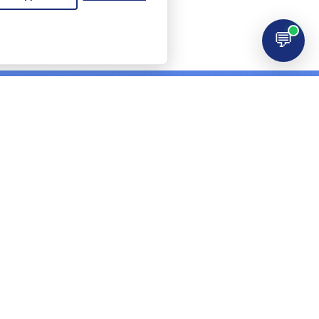
💬
ЦИЯ
КОНТАКТЫ
+7 (495) 278-02-72
И
info@softdefence.ru
Й
З
Часы работы:
Пн-Пт 9:00-18:00