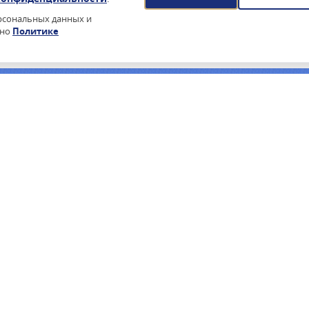
ерсональных данных и
сно
Политике
йского ПО?
очее время — поставка по 44-ФЗ, реестр Минцифры, сертификаты
ПОДПИСАТЬСЯ НА РАССЫЛКУ
ПРОИЗВОДИТЕЛИ
ИНФОРМА
З / 223-ФЗ
ASTRA LINUX
О КОМПАНИ
ЛАБОРАТОРИЯ КАСПЕРСКОГО
БАЗА ЗНАНИ
КИХ ЛИЦ
DR.WEB
СТАТЬИ 44-Ф