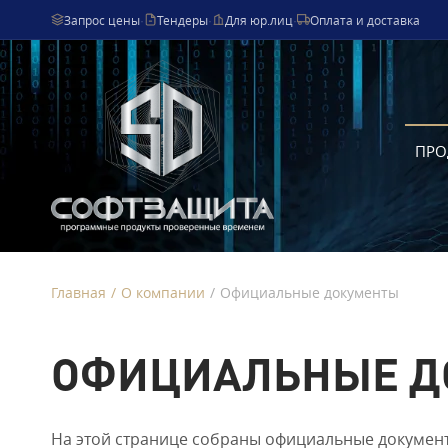
Запрос цены
·
Тендеры
·
Для юр.лиц
·
Оплата и доставка
ПРО
Главная
/
О компании
/
Официальные документы
ОФИЦИАЛЬНЫЕ Д
На этой странице собраны официальные документ