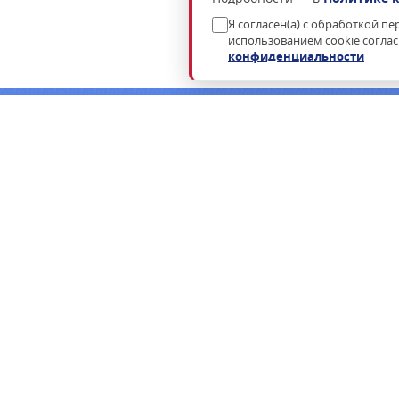
Я согласен(а) с обработкой п
использованием cookie согла
конфиденциальности
Нужна консультация по подбору росси
Пришлём коммерческое предложение в течение часа в раб
ФСТЭК.
ЗАПРОСИТЬ КП
ЗАКАЗАТЬ ЗВОНОК
КАТАЛОГ
ЗАКУПКИ
ОПЕРАЦИОННЫЕ СИСТЕМЫ
ТЕНДЕРЫ ПО 44-Ф
СЗИ ДЛЯ ОС
ЗАПРОС ЦЕНЫ
СРЕДСТВА ВИРТУАЛИЗАЦИИ
ДЛЯ ЮРИДИЧЕС