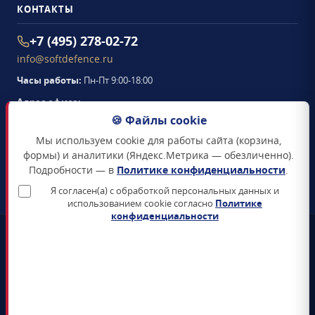
КОНТАКТЫ
+7 (495) 278-02-72
info@softdefence.ru
Часы работы:
Пн-Пт 9:00-18:00
Адрес офиса:
105094
,
г. Москва
,
🍪 Файлы cookie
Семёновская набережная, д. 2/1, стр. 1, офис 411
Мы используем cookie для работы сайта (корзина,
Схема проезда →
формы) и аналитики (Яндекс.Метрика — обезличенно).
Подробности — в
Политике конфиденциальности
.
ЗАКАЗАТЬ ЗВОНОК
Я согласен(а) с обработкой персональных данных и
использованием cookie согласно
Политике
конфиденциальности
📜
Реестр Минцифры
Все продукты включены в Единый реестр российского ПО
🛡️
Сертификаты ФСТЭК и ФСБ
Поставка только сертифицированных СЗИ и СКЗИ