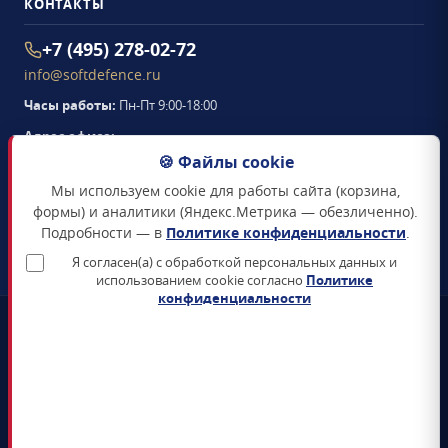
КОНТАКТЫ
+7 (495) 278-02-72
info@softdefence.ru
Часы работы:
Пн-Пт 9:00-18:00
Адрес офиса:
105094
,
г. Москва
,
🍪 Файлы cookie
Семёновская набережная, д. 2/1, стр. 1, офис 411
Мы используем cookie для работы сайта (корзина,
Схема проезда →
формы) и аналитики (Яндекс.Метрика — обезличенно).
Подробности — в
Политике конфиденциальности
.
ЗАКАЗАТЬ ЗВОНОК
Я согласен(а) с обработкой персональных данных и
использованием cookie согласно
Политике
конфиденциальности
📜
Реестр Минцифры
Все продукты включены в Единый реестр российского ПО
🛡️
Сертификаты ФСТЭК и ФСБ
Поставка только сертифицированных СЗИ и СКЗИ