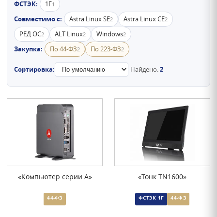
ФСТЭК:
1Г
1
Совместимо с:
Astra Linux SE
Astra Linux CE
2
2
РЕД ОС
ALT Linux
Windows
2
2
2
Закупка:
По 44-ФЗ
По 223-ФЗ
2
2
Сортировка:
Найдено:
2
«Компьютер серии А»
«Тонк TN1600»
44-ФЗ
ФСТЭК 1Г
44-ФЗ