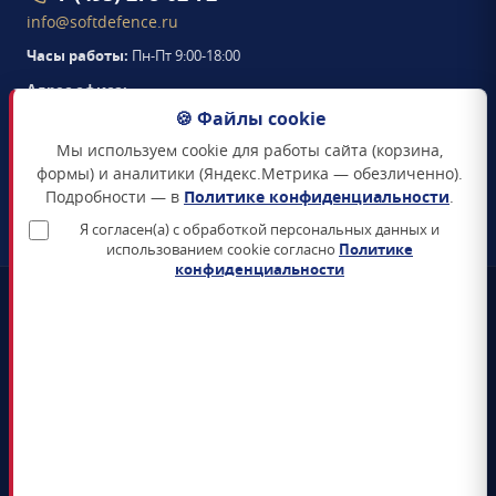
info@softdefence.ru
Часы работы:
Пн-Пт 9:00-18:00
Адрес офиса:
105094
,
г. Москва
,
🍪 Файлы cookie
Семёновская набережная, д. 2/1, стр. 1, офис 411
Мы используем cookie для работы сайта (корзина,
Схема проезда →
формы) и аналитики (Яндекс.Метрика — обезличенно).
Подробности — в
Политике конфиденциальности
.
ЗАКАЗАТЬ ЗВОНОК
Я согласен(а) с обработкой персональных данных и
использованием cookie согласно
Политике
конфиденциальности
📜
Реестр Минцифры
Все продукты включены в Единый реестр российского ПО
🛡️
Сертификаты ФСТЭК и ФСБ
Поставка только сертифицированных СЗИ и СКЗИ
📊
4+ лет на рынке
5 000+ поставленных лицензий гос-органам и КИИ