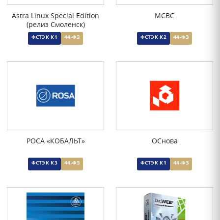
Astra Linux Special Edition
МСВС
(релиз Смоленск)
ФСТЭК К1
44-ФЗ
ФСТЭК К2
44-ФЗ
РОСА «КОБАЛЬТ»
ОСнова
ФСТЭК К3
44-ФЗ
ФСТЭК К1
44-ФЗ