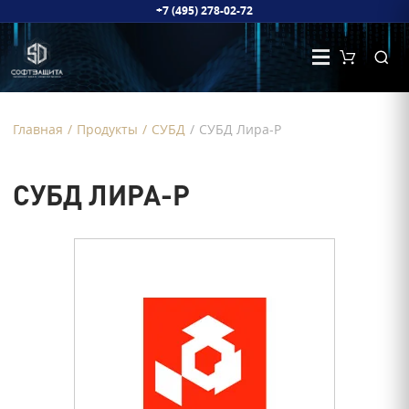
+7 (495) 278-02-72
Главная
/
Продукты
/
СУБД
/
СУБД Лира-Р
СУБД ЛИРА-Р