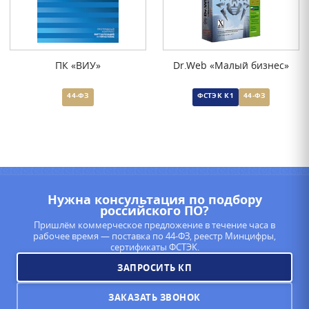
ПК «ВИУ»
Dr.Web «Малый бизнес»
44-ФЗ
ФСТЭК К1
44-ФЗ
Нужна консультация по подбору
российского ПО?
Пришлём коммерческое предложение в течение часа в
рабочее время — поставка по 44-ФЗ, реестр Минцифры,
сертификаты ФСТЭК.
ЗАПРОСИТЬ КП
ЗАКАЗАТЬ ЗВОНОК