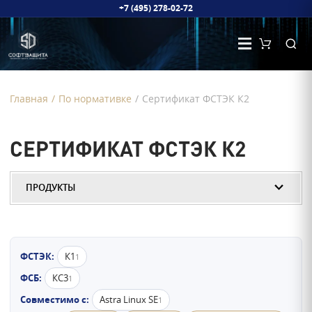
+7 (495) 278-02-72
Главная
/
По нормативке
/
Сертификат ФСТЭК К2
СЕРТИФИКАТ ФСТЭК К2
ПРОДУКТЫ
ФСТЭК:
К1
1
ФСБ:
КС3
1
Совместимо с:
Astra Linux SE
1