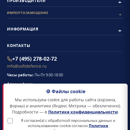
ПРОИЗВОДИТЕЛИ
ИМПОРТОЗАМЕЩЕНИЕ
ИНФОРМАЦИЯ
КОНТАКТЫ
+7 (495) 278-02-72
info@softdefence.ru
Часы работы:
Пн-Пт 9:00-18:00
Адрес офиса:
105094
,
г. Москва
,
🍪 Файлы cookie
Семёновская набережная, д. 2/1, стр. 1, офис 411
Мы используем cookie для работы сайта (корзина,
Схема проезда →
формы) и аналитики (Яндекс.Метрика — обезличенно).
Подробности — в
Политике конфиденциальности
.
ЗАКАЗАТЬ ЗВОНОК
Я согласен(а) с обработкой персональных данных и
использованием cookie согласно
Политике