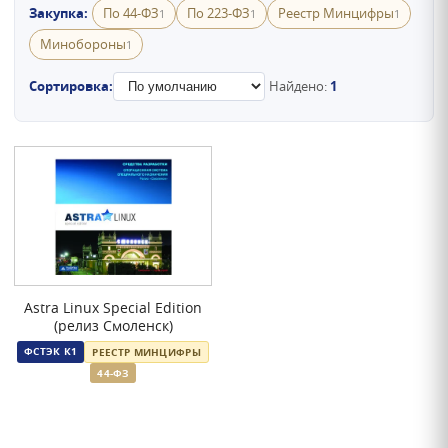
Закупка:
По 44-ФЗ
По 223-ФЗ
Реестр Минцифры
1
1
1
Минобороны
1
Сортировка:
Найдено:
1
Astra Linux Special Edition
(релиз Смоленск)
ФСТЭК К1
РЕЕСТР МИНЦИФРЫ
44-ФЗ