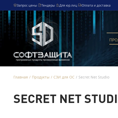
Запрос цены
·
Тендеры
·
Для юр.лиц
·
Оплата и доставка
ПРО
Главная
/
Продукты
/
СЗИ для ОС
/
Secret Net Studio
SECRET NET STUD