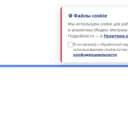
🍪 Файлы cookie
Мы используем cookie для раб
и аналитики (Яндекс.Метрика
Подробности — в
Политике 
Я согласен(а) с обработкой п
использованием cookie согла
конфиденциальности
Нужна консультация по подбору росси
Пришлём коммерческое предложение в течение часа в раб
ФСТЭК.
ЗАПРОСИТЬ КП
ЗАКАЗАТЬ ЗВОНОК