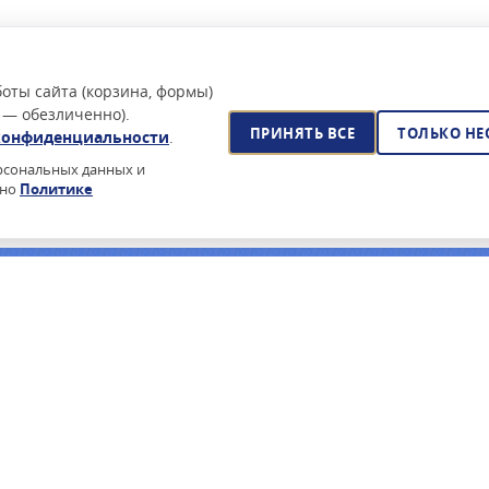
оты сайта (корзина, формы)
 — обезличенно).
ПРИНЯТЬ ВСЕ
ТОЛЬКО Н
конфиденциальности
.
ерсональных данных и
сно
Политике
йского ПО?
очее время — поставка по 44-ФЗ, реестр Минцифры, сертификаты
ПОДПИСАТЬСЯ НА РАССЫЛКУ