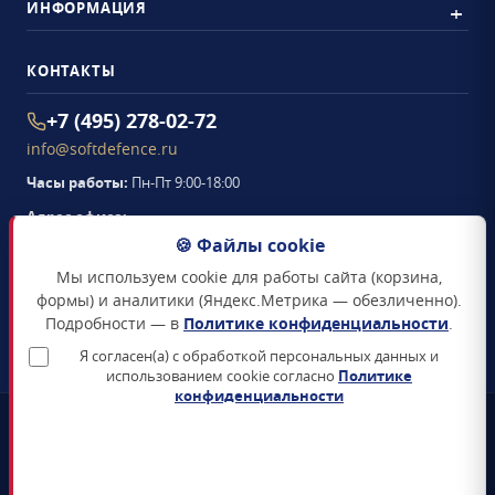
ИНФОРМАЦИЯ
КОНТАКТЫ
+7 (495) 278-02-72
info@softdefence.ru
Часы работы:
Пн-Пт 9:00-18:00
Адрес офиса:
105094
,
г. Москва
,
🍪 Файлы cookie
Семёновская набережная, д. 2/1, стр. 1, офис 411
Мы используем cookie для работы сайта (корзина,
Схема проезда →
формы) и аналитики (Яндекс.Метрика — обезличенно).
Подробности — в
Политике конфиденциальности
.
ЗАКАЗАТЬ ЗВОНОК
Я согласен(а) с обработкой персональных данных и
использованием cookie согласно
Политике
конфиденциальности
📜
Реестр Минцифры
Все продукты включены в Единый реестр российского ПО