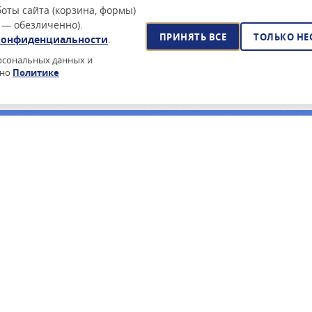
оты сайта (корзина, формы)
 — обезличенно).
ПРИНЯТЬ ВСЕ
ТОЛЬКО Н
конфиденциальности
.
ерсональных данных и
сно
Политике
йского ПО?
очее время — поставка по 44-ФЗ, реестр Минцифры, сертификаты
ПОДПИСАТЬСЯ НА РАССЫЛКУ
ПРОИЗВОДИТЕЛИ
ИНФОРМА
З / 223-ФЗ
ASTRA LINUX
О КОМПАНИ