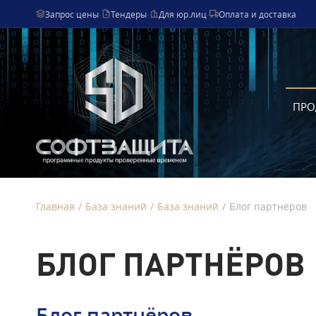
Запрос цены
·
Тендеры
·
Для юр.лиц
·
Оплата и доставка
ПРО
Главная
/
База знаний
/
База знаний
/
Блог партнёров
БЛОГ ПАРТНЁРОВ
Блог партнёров