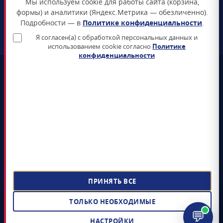
Мы используем cookie для работы сайта (корзина,
Схема проезда →
формы) и аналитики (Яндекс.Метрика — обезличенно).
Подробности — в
Политике конфиденциальности
.
ЗАКАЗАТЬ ЗВОНОК
Я согласен(а) с обработкой персональных данных и
использованием cookie согласно
Политике
конфиденциальности
📜
Реестр Минцифры
Все продукты включены в Единый реестр российского ПО
🛡️
Сертификаты ФСТЭК и ФСБ
Поставка только сертифицированных СЗИ и СКЗИ
📊
4+ лет на рынке
5 000+ поставленных лицензий гос-органам и КИИ
📝
ЭДО Диадок / СБИС / Контур
Электронный документооборот, УПД, счёт-фактура
ПРИНЯТЬ ВСЕ
©
ООО «СОФТЗАЩИТА»
,
2022 – 2026
· Поставка лицензионного
ТОЛЬКО НЕОБХОДИМЫЕ
российского ПО и средств защиты информации
💬
ИНН 9704085328 · ОГРН 1217700398805 ·
Реквизиты и документы
НАСТРОЙКИ
Политика конфиденциальности
Согласие на обработку ПДн