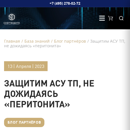
+7 (495) 278-02-72
Главная
/
База знаний
/
Блог партнёров
/
Защитим АСУ ТП,
не дожидаясь «перитонита»
13 | Апреля | 2023
ЗАЩИТИМ АСУ ТП, НЕ
ДОЖИДАЯСЬ
«ПЕРИТОНИТА»
БЛОГ ПАРТНЁРОВ