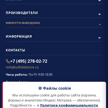
ПРОИЗВОДИТЕЛИ
ИМПОРТОЗАМЕЩЕНИЕ
ИНФОРМАЦИЯ
КОНТАКТЫ
+7 (495) 278-02-72
info@softdefence.ru
Часы работы:
Пн-Пт 9:00-18:00
Адрес офиса:
105094
,
г. Москва
,
🍪 Файлы cookie
Семёновская набережная, д. 2/1, стр. 1, офис 411
Мы используем cookie для работы сайта (корзина,
Схема проезда →
формы) и аналитики (Яндекс.Метрика — обезличенно).
Подробности — в
Политике конфиденциальности
.
ЗАКАЗАТЬ ЗВОНОК