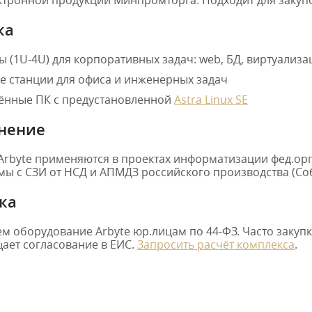
ка
ы (1U-4U) для корпоративных задач: web, БД, виртуализ
е станции для офиса и инженерных задач
нные ПК с предустановленной
Astra Linux SE
нение
rbyte применяются в проектах информатизации фед.орг
ы с СЗИ от НСД и АПМДЗ российского производства (Со
ка
м оборудование Arbyte юр.лицам по 44-ФЗ. Часто закупка
ает согласование в ЕИС.
Запросить расчёт комплекса
.