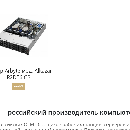
р Arbyte мод. Alkazar
R2D56 G3
44-ФЗ
 — российский производитель компьют
оссийских OEM-сборщиков рабочих станций, серверов и 
тронной продукции Минпромторга. Подходит для закупок