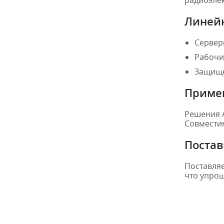
Линей
Сервер
Рабочи
Защищё
Приме
Решения A
Совместим
Постав
Поставляе
что упрощ