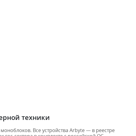
ерной техники
моноблоков. Все устройства Arbyte — в реестре
 гос-сектора в комплекте с российской ОС.