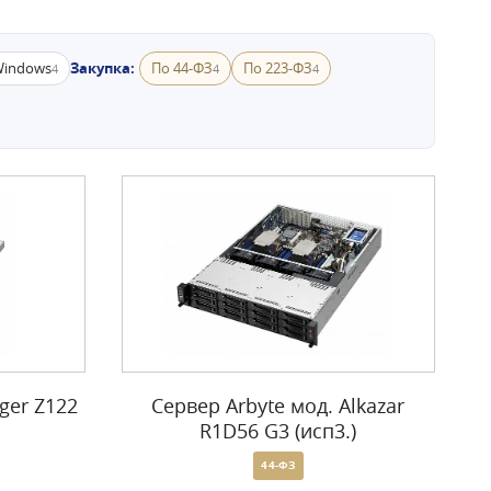
indows
Закупка:
По 44-ФЗ
По 223-ФЗ
4
4
4
ger Z122
Сервер Arbyte мод. Alkazar
R1D56 G3 (исп3.)
44-ФЗ