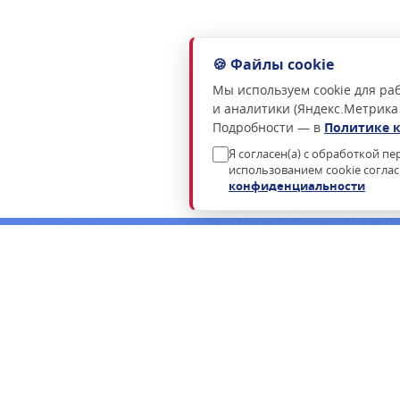
🍪 Файлы cookie
Мы используем cookie для раб
и аналитики (Яндекс.Метрика
Подробности — в
Политике 
Я согласен(а) с обработкой п
использованием cookie согла
конфиденциальности
Нужна консультация по подбору росси
Пришлём коммерческое предложение в течение часа в раб
ФСТЭК.
ЗАПРОСИТЬ КП
ЗАКАЗАТЬ ЗВОНОК