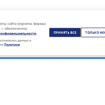
оты сайта (корзина, формы)
 — обезличенно).
ПРИНЯТЬ ВСЕ
ТОЛЬКО Н
конфиденциальности
.
ерсональных данных и
сно
Политике
йского ПО?
очее время — поставка по 44-ФЗ, реестр Минцифры, сертификаты
ПОДПИСАТЬСЯ НА РАССЫЛКУ