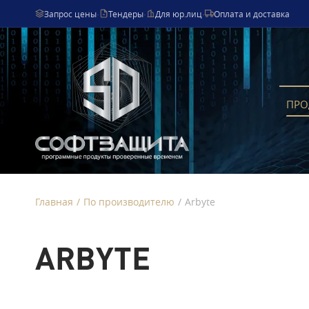
Запрос цены
·
Тендеры
·
Для юр.лиц
·
Оплата и доставка
ПРО
Главная
/
По производителю
/
Arbyte
ARBYTE