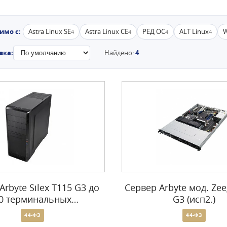
имо с:
Astra Linux SE
Astra Linux CE
РЕД ОС
ALT Linux
W
4
4
4
4
вка:
Найдено:
4
Arbyte Silex T115 G3 до
Сервер Arbyte мод. Zee
0 терминальных
G3 (исп2.)
пользователей
44-ФЗ
44-ФЗ