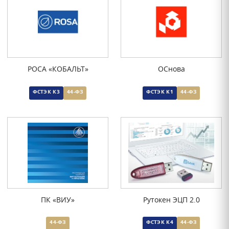
РОСА «КОБАЛЬТ»
ОСнова
ФСТЭК К3
44-ФЗ
ФСТЭК К1
44-ФЗ
ПК «ВИУ»
Рутокен ЭЦП 2.0
44-ФЗ
ФСТЭК К4
44-ФЗ