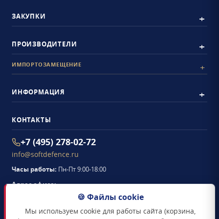
ЗАКУПКИ
ПРОИЗВОДИТЕЛИ
ИМПОРТОЗАМЕЩЕНИЕ
ИНФОРМАЦИЯ
КОНТАКТЫ
+7 (495) 278-02-72
info@softdefence.ru
Часы работы:
Пн-Пт 9:00-18:00
Адрес офиса:
105094
,
г. Москва
,
🍪 Файлы cookie
Семёновская набережная, д. 2/1, стр. 1, офис 411
Мы используем cookie для работы сайта (корзина,
Схема проезда →