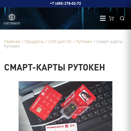
+7 (495) 278-02-72
Главная
/
Продукты
/
СЗИ для ОС
/
Рутокен
/
Смарт-карты
Рутокен
СМАРТ-КАРТЫ РУТОКЕН