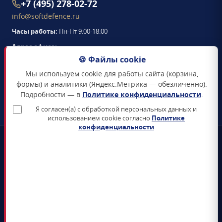
+7 (495) 278-02-72
info@softdefence.ru
Часы работы:
Пн-Пт 9:00-18:00
Адрес офиса:
105094
,
г. Москва
,
🍪 Файлы cookie
Семёновская набережная, д. 2/1, стр. 1, офис 411
Мы используем cookie для работы сайта (корзина,
Схема проезда →
формы) и аналитики (Яндекс.Метрика — обезличенно).
Подробности — в
Политике конфиденциальности
.
ЗАКАЗАТЬ ЗВОНОК
Я согласен(а) с обработкой персональных данных и
использованием cookie согласно
Политике
конфиденциальности
📜
Реестр Минцифры
Все продукты включены в Единый реестр российского ПО
🛡️
Сертификаты ФСТЭК и ФСБ
Поставка только сертифицированных СЗИ и СКЗИ
📊
4+ лет на рынке
5 000+ поставленных лицензий гос-органам и КИИ