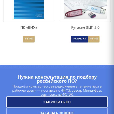
ПК «ВИУ»
Рутокен ЭЦП 2.0
44-ФЗ
ФСТЭК К4
44-ФЗ
Нужна консультация по подбору
российского ПО?
Пришлём коммерческое предложение в течение часа в
рабочее время — поставка по 44-ФЗ, реестр Минцифры,
сертификаты ФСТЭК.
ЗАПРОСИТЬ КП
ЗАКАЗАТЬ ЗВОНОК