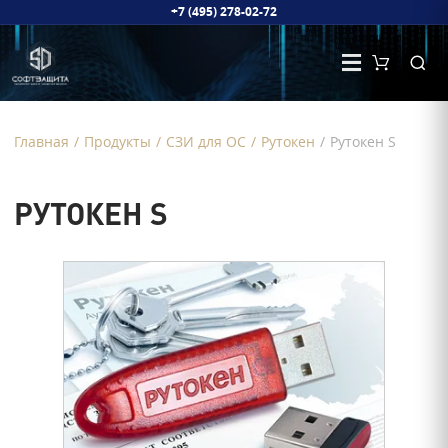
+7 (495) 278-02-72
Главная
/
Продукты
/
СЗИ для ОС
/
Рутокен
/
Рутокен S
РУТОКЕН S