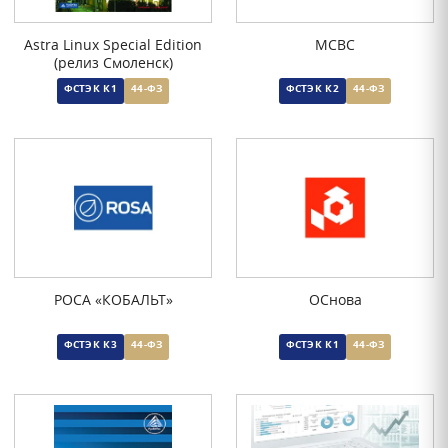
Astra Linux Special Edition
МСВС
(релиз Смоленск)
ФСТЭК К1
44-ФЗ
ФСТЭК К2
44-ФЗ
РОСА «КОБАЛЬТ»
ОСнова
ФСТЭК К3
44-ФЗ
ФСТЭК К1
44-ФЗ