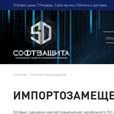
Запрос цены
·
Тендеры
·
Для юр.лиц
·
Оплата и доставка
ПРО
Главная
/
Импортозамещение
ИМПОРТОЗАМЕЩ
Готовые сценарии импортозамещения зарубежного ПО н