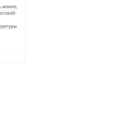
ь можно,
crosoft
руктуры