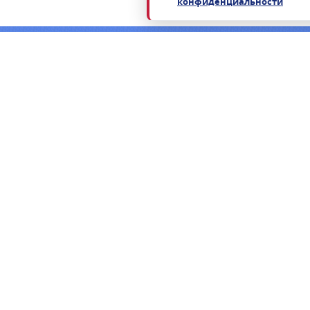
конфиденциальности
Нужна консультация по подбору росси
Пришлём коммерческое предложение в течение часа в раб
ФСТЭК.
ЗАПРОСИТЬ КП
ЗАКАЗАТЬ ЗВОНОК
КАТАЛОГ
ЗАКУПКИ
ОПЕРАЦИОННЫЕ СИСТЕМЫ
ТЕНДЕРЫ ПО 44-Ф
СЗИ ДЛЯ ОС
ЗАПРОС ЦЕНЫ
СРЕДСТВА ВИРТУАЛИЗАЦИИ
ДЛЯ ЮРИДИЧЕС
СРЕДСТВА РАЗРАБОТКИ ASTRA
ОПЛАТА И ДОСТА
LINUX SE
ПО ДЛЯ ЗАКУПКИ
АПМДЗ