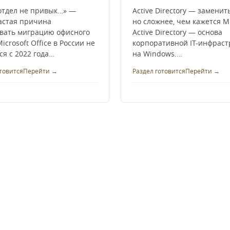
отдел не привык…» —
Active Directory — заменит
астая причина
но сложнее, чем кажется Mi
вать миграцию офисного
Active Directory — основа
icrosoft Office в России не
корпоративной IT-инфраст
ся с 2022 года…
на Windows.…
товится
Перейти →
Раздел готовится
Перейти →