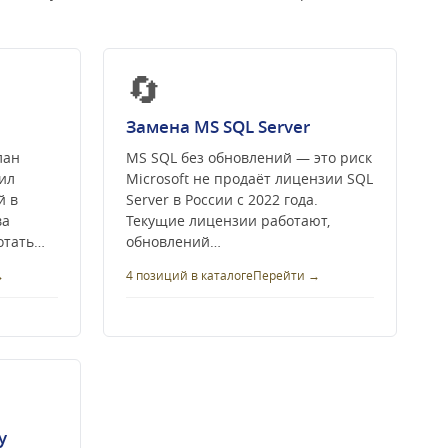
🔄
Замена MS SQL Server
лан
MS SQL без обновлений — это риск
ил
Microsoft не продаёт лицензии SQL
й в
Server в России с 2022 года.
ва
Текущие лицензии работают,
отать…
обновлений…
→
4 позиций в каталоге
Перейти →
y