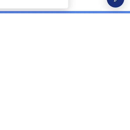
ЦИЯ
КОНТАКТЫ
+7 (495) 278-02-72
И
info@softdefence.ru
Й
З
Часы работы:
Пн-Пт 9:00-18:00
187-ФЗ
Адрес офиса:
АМЕЩЕНИЕ
105094
,
г. Москва
,
Семёновская набережная, д. 2/1,