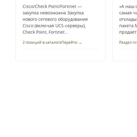
Cisco/Check Point/Fortinet —
«А наш 
закупка невозможна Закупка
самая ч
нового сетевого оборудования
отклады
Cisco (включая UCS-серверы),
пакета M
Check Point, Fortinet…
продаёт
2 позиций в каталоге
Перейти →
Раздел го