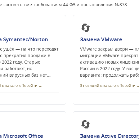
е соответствие требованиям 44-ФЗ и постановления №878.
🔄
а Symantec/Norton
Замена VMware
c ушёл — на что переходят
VMware закрыл двери — п
c прекратил продажи в
миграции VMware прекрат
 2022 году. Старые
активацию новых лицензи
и работают, но
России в 2022 году. У вас д
ний вирусных баз нет.…
варианта: продолжать раб
 в каталоге
Перейти →
3 позиций в каталоге
Перейти 
🔄
 Microsoft Office
Замена Active Director