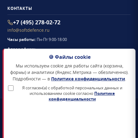
КОНТАКТЫ
+7 (495) 278-02-72
info@softdefence.ru
Часы работы:
Пн-Пт 9:00-18:00
Адрес офиса:
105094
,
г. Москва
,
🍪 Файлы cookie
Семёновская набережная, д. 2/1, стр. 1, офис 411
Мы используем cookie для работы сайта (корзина,
Схема проезда →
формы) и аналитики (Яндекс.Метрика — обезличенно).
Подробности — в
Политике конфиденциальности
.
ЗАКАЗАТЬ ЗВОНОК
Я согласен(а) с обработкой персональных данных и
использованием cookie согласно
Политике
конфиденциальности
📜
Реестр Минцифры
Все продукты включены в Единый реестр российского ПО
🛡️
Сертификаты ФСТЭК и ФСБ
Поставка только сертифицированных СЗИ и СКЗИ