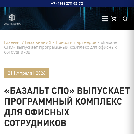
+7 (495) 278-02-72
Главная
/
База знаний
/
Новости партнёров
/
«Базальт
СПО» выпускает программный комплекс для офисных
сотрудников
21 | Апреля | 2026
«БАЗАЛЬТ СПО» ВЫПУСКАЕТ
ПРОГРАММНЫЙ КОМПЛЕКС
ДЛЯ ОФИСНЫХ
СОТРУДНИКОВ