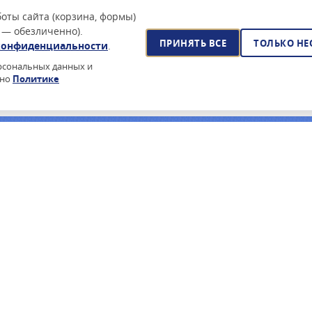
оты сайта (корзина, формы)
 — обезличенно).
ПРИНЯТЬ ВСЕ
ТОЛЬКО Н
конфиденциальности
.
ерсональных данных и
сно
Политике
йского ПО?
очее время — поставка по 44-ФЗ, реестр Минцифры, сертификаты
ПОДПИСАТЬСЯ НА РАССЫЛКУ
ПРОИЗВОДИТЕЛИ
ИНФОРМА
З / 223-ФЗ
ASTRA LINUX
О КОМПАНИ