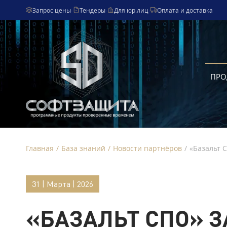
Запрос цены
·
Тендеры
·
Для юр.лиц
·
Оплата и доставка
ПРО
Главная
/
База знаний
/
Новости партнёров
/
«Базальт 
31 | Марта | 2026
«БАЗАЛЬТ СПО» 