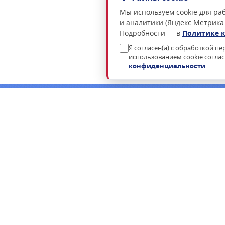
Мы используем cookie для раб
и аналитики (Яндекс.Метрика
Подробности — в
Политике 
Я согласен(а) с обработкой п
использованием cookie согла
конфиденциальности
Нужна консультация по подбору росси
Пришлём коммерческое предложение в течение часа в раб
ФСТЭК.
ЗАПРОСИТЬ КП
ЗАКАЗАТЬ ЗВОНОК
КАТАЛОГ
ЗАКУПКИ
ОПЕРАЦИОННЫЕ СИСТЕМЫ
ТЕНДЕРЫ ПО 44-Ф