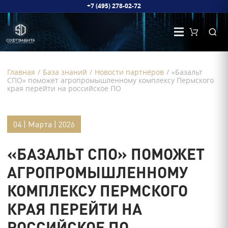
+7 (495) 278-02-72
Главная
/
База знаний
/
Новости партнёров
/
«Базальт
СПО» поможет агропромышленному комплексу Пермского
края перейти на российское ПО
04 | Марта | 2026
«БАЗАЛЬТ СПО» ПОМОЖЕТ
АГРОПРОМЫШЛЕННОМУ
КОМПЛЕКСУ ПЕРМСКОГО
КРАЯ ПЕРЕЙТИ НА
РОССИЙСКОЕ ПО