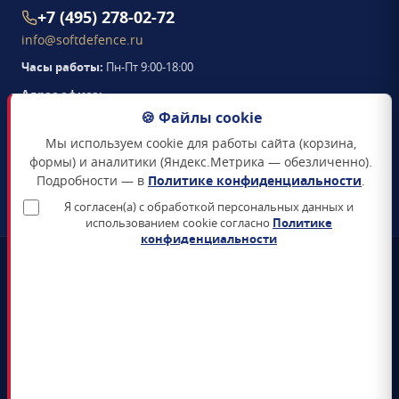
+7 (495) 278-02-72
info@softdefence.ru
Часы работы:
Пн-Пт 9:00-18:00
Адрес офиса:
105094
,
г. Москва
,
🍪 Файлы cookie
Семёновская набережная, д. 2/1, стр. 1, офис 411
Мы используем cookie для работы сайта (корзина,
Схема проезда →
формы) и аналитики (Яндекс.Метрика — обезличенно).
Подробности — в
Политике конфиденциальности
.
ЗАКАЗАТЬ ЗВОНОК
Я согласен(а) с обработкой персональных данных и
использованием cookie согласно
Политике
конфиденциальности
📜
Реестр Минцифры
Все продукты включены в Единый реестр российского ПО
🛡️
Сертификаты ФСТЭК и ФСБ
Поставка только сертифицированных СЗИ и СКЗИ
📊
4+ лет на рынке
5 000+ поставленных лицензий гос-органам и КИИ