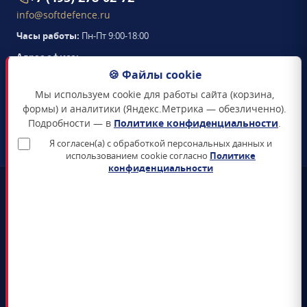
info@softdefence.ru
Часы работы:
Пн-Пт 9:00-18:00
Адрес офиса:
105094
,
г. Москва
,
🍪 Файлы cookie
Семёновская набережная, д. 2/1, стр. 1, офис 411
Мы используем cookie для работы сайта (корзина,
Схема проезда →
формы) и аналитики (Яндекс.Метрика — обезличенно).
Подробности — в
Политике конфиденциальности
.
ЗАКАЗАТЬ ЗВОНОК
Я согласен(а) с обработкой персональных данных и
использованием cookie согласно
Политике
конфиденциальности
📜
Реестр Минцифры
Все продукты включены в Единый реестр российского ПО
🛡️
Сертификаты ФСТЭК и ФСБ
Поставка только сертифицированных СЗИ и СКЗИ
📊
4+ лет на рынке
5 000+ поставленных лицензий гос-органам и КИИ