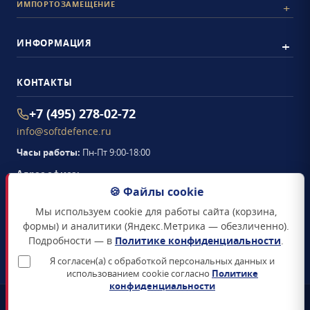
ИМПОРТОЗАМЕЩЕНИЕ
ИНФОРМАЦИЯ
КОНТАКТЫ
+7 (495) 278-02-72
info@softdefence.ru
Часы работы:
Пн-Пт 9:00-18:00
Адрес офиса:
105094
,
г. Москва
,
🍪 Файлы cookie
Семёновская набережная, д. 2/1, стр. 1, офис 411
Мы используем cookie для работы сайта (корзина,
Схема проезда →
формы) и аналитики (Яндекс.Метрика — обезличенно).
Подробности — в
Политике конфиденциальности
.
ЗАКАЗАТЬ ЗВОНОК
Я согласен(а) с обработкой персональных данных и
использованием cookie согласно
Политике
конфиденциальности
📜
Реестр Минцифры