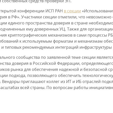
 собственных средств проверки ЭП.
 открытой конференции ИСП РАН
в секции
«Использование
рия в РФ». Участники секции отметили, что невозможно
ации единого пространства доверия в стране необходи
 подчиненных ему доверенных УЦ. Также для организаци
ния криптографических механизмов в сами процессы Р
ребований к используемым форматам и механизмам обес
и и типовых рекомендуемых интеграций инфраструктуры
льного сообщества по заявленной теме секции являетс
нства доверия в Российской Федерации, определяющего
ников рынка для обеспечения надежной и безопасной ср
ации подхода, позволяющего обеспечить технологическу
 Вендоры приглашают коллег из ИТ и ИБ отраслей подкл
асштабах всей страны. По вопросам работы инициативн