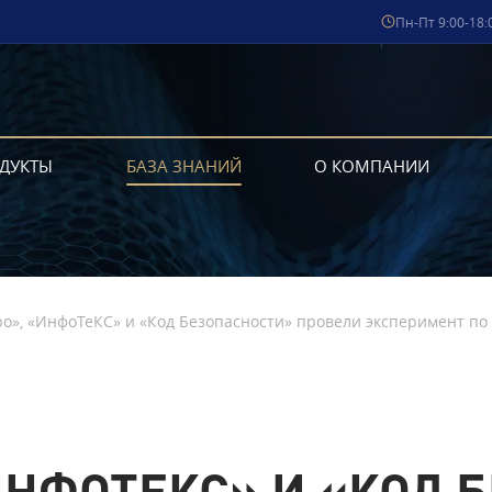
Пн-Пт 9:00-18:
ДУКТЫ
БАЗА ЗНАНИЙ
О КОМПАНИИ
о», «ИнфоТеКС» и «Код Безопасности» провели эксперимент по
ИНФОТЕКС» И «КОД 