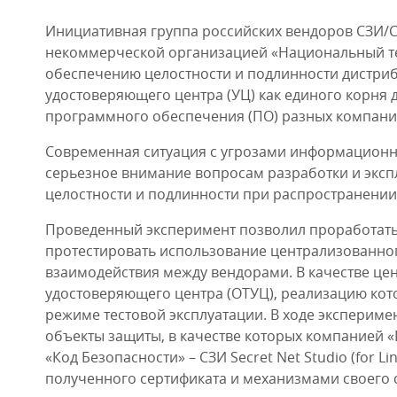
Инициативная группа российских вендоров СЗИ/С
некоммерческой организацией «Национальный те
обеспечению целостности и подлинности дистри
удостоверяющего центра (УЦ) как единого корня
программного обеспечения (ПО) разных компаний
Современная ситуация с угрозами информационной
серьезное внимание вопросам разработки и эксп
целостности и подлинности при распространени
Проведенный эксперимент позволил проработать 
протестировать использование централизованног
взаимодействия между вендорами. В качестве це
удостоверяющего центра (ОТУЦ), реализацию кот
режиме тестовой эксплуатации. В ходе эксперим
объекты защиты, в качестве которых компанией 
«Код Безопасности» – СЗИ Secret Net Studio (for
полученного сертификата и механизмами своего 