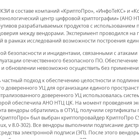
КЗИ в составе компаний «КриптоПро», «ИнфоТеКС» и «К
хнологический центр цифровой криптографии» (АНО НТ
бутивов разрабатываемых продуктов с использованием
 доверия между вендорами. Эксперимент проводился на
 в рамках исследований возможности построения едино
 безопасности и инцидентами, связанными с атаками н
луатации отечественного безопасного ПО. Обеспечение
и и обновлении невозможно осуществить без применени
частный подход к обеспечению целостности и подлинн
о доверенного УЦ для организации единого пространст
нтрализованного доверенного УЦ использовалась систем
орой обеспечила АНО НТЦ ЦК. На момент проведения эк
ента вендоры обратились в ОТУЦ, получили сертификаты
«КриптоПро» был выбран криптопровайдер КриптоПро CS
 Linux, v 8.0-302). Все вендоры выполнили подписание ди
средства электронной подписи (ЭП). После этого венд