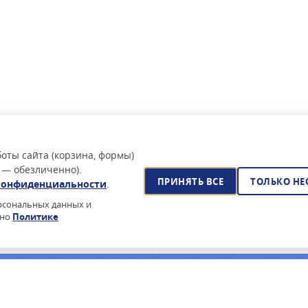
оты сайта (корзина, формы)
 — обезличенно).
ПРИНЯТЬ ВСЕ
ТОЛЬКО Н
конфиденциальности
.
ерсональных данных и
сно
Политике
йского ПО?
очее время — поставка по 44-ФЗ, реестр Минцифры, сертификаты