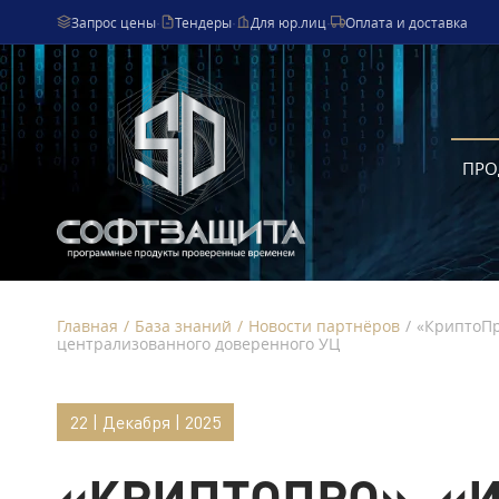
Запрос цены
·
Тендеры
·
Для юр.лиц
·
Оплата и доставка
ПРО
Главная
/
База знаний
/
Новости партнёров
/
«КриптоПр
централизованного доверенного УЦ
22 | Декабря | 2025
«КРИПТОПРО», «