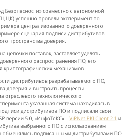
од Безопасности» совместно с автономной
Ц ЦК) успешно провели эксперимент по
 примера централизованного доверенного
 примере сценария подписи дистрибутивов
го пространства доверия.
а цепочки поставок, заставляет уделять
 доверенного распространения ПО, его
я криптографических механизмов.
ости дистрибутивов разрабатываемого ПО,
ва доверия и выстроить процессы
а отраслевого технологического
сперимента указанная система находилась в
 подписи дистрибутивов ПО и подписали свои
P версии 5.0, «ИнфоТеКС» –
ViPNet PKI Client 2.1
и
стрибутива выбранного ПО с использованием
оры обменялись подписанными дистрибутивами ПО