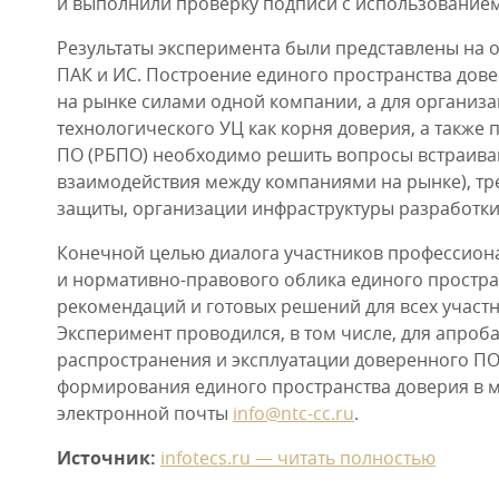
и выполнили проверку подписи с использованием
Результаты эксперимента были представлены на
ПАК и ИС. Построение единого пространства дове
на рынке силами одной компании, а для организ
технологического УЦ как корня доверия, а также
ПО (РБПО) необходимо решить вопросы встраива
взаимодействия между компаниями на рынке), т
защиты, организации инфраструктуры разработк
Конечной целью диалога участников профессиона
и нормативно-правового облика единого простра
рекомендаций и готовых решений для всех участ
Эксперимент проводился, в том числе, для апроб
распространения и эксплуатации доверенного ПО.
формирования единого пространства доверия в м
электронной почты
info@ntc-cc.ru
.
Источник:
infotecs.ru — читать полностью