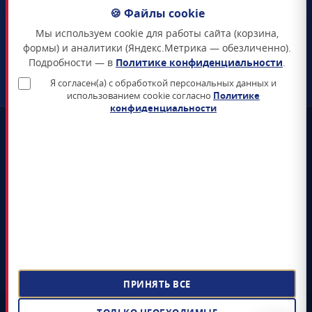
105094
,
г. Москва
,
🍪 Файлы cookie
Семёновская набережная, д. 2/1, стр. 1, офис 411
Мы используем cookie для работы сайта (корзина,
Схема проезда →
формы) и аналитики (Яндекс.Метрика — обезличенно).
Подробности — в
Политике конфиденциальности
.
ЗАКАЗАТЬ ЗВОНОК
Я согласен(а) с обработкой персональных данных и
использованием cookie согласно
Политике
конфиденциальности
📜
Реестр Минцифры
Все продукты включены в Единый реестр российского ПО
🛡️
Сертификаты ФСТЭК и ФСБ
Поставка только сертифицированных СЗИ и СКЗИ
📊
4+ лет на рынке
5 000+ поставленных лицензий гос-органам и КИИ
📝
ЭДО Диадок / СБИС / Контур
Электронный документооборот, УПД, счёт-фактура
ПРИНЯТЬ ВСЕ
©
ООО «СОФТЗАЩИТА»
,
2022 – 2026
· Поставка лицензионного