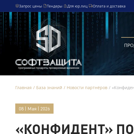
Запрос цены
·
Тендеры
·
Для юр.лиц
·
Оплата и доставка
ПРО
Главная
/
База знаний
/
Новости партнёров
/
«Конфиден
08 | Мая | 2026
«КОНФИДЕНТ» ПО