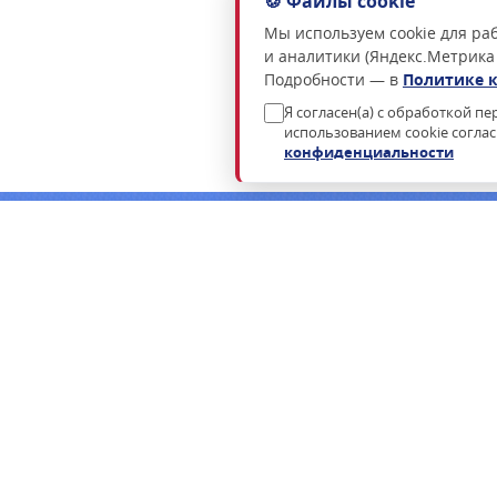
🍪 Файлы cookie
Мы используем cookie для раб
и аналитики (Яндекс.Метрика
Подробности — в
Политике 
Я согласен(а) с обработкой п
использованием cookie согла
конфиденциальности
Нужна консультация по подбору росси
Пришлём коммерческое предложение в течение часа в раб
ФСТЭК.
ЗАПРОСИТЬ КП
ЗАКАЗАТЬ ЗВОНОК
КАТАЛОГ
ЗАКУПКИ