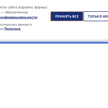
оты сайта (корзина, формы)
 — обезличенно).
ПРИНЯТЬ ВСЕ
ТОЛЬКО Н
конфиденциальности
.
ерсональных данных и
сно
Политике
йского ПО?
очее время — поставка по 44-ФЗ, реестр Минцифры, сертификаты
ПОДПИСАТЬСЯ НА РАССЫЛКУ
ПРОИЗВОДИТЕЛИ
ИНФОРМА