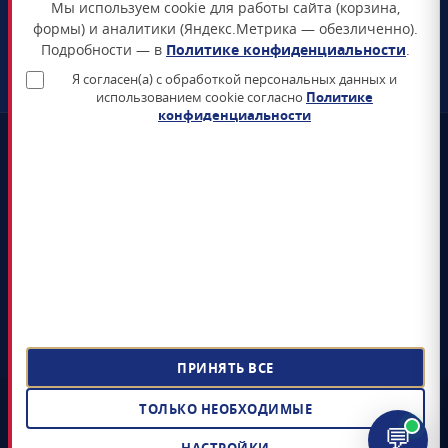
Мы используем cookie для работы сайта (корзина,
Схема проезда →
формы) и аналитики (Яндекс.Метрика — обезличенно).
Подробности — в
Политике конфиденциальности
.
ЗАКАЗАТЬ ЗВОНОК
Я согласен(а) с обработкой персональных данных и
использованием cookie согласно
Политике
конфиденциальности
📜
Реестр Минцифры
Все продукты включены в Единый реестр российского ПО
🛡️
Сертификаты ФСТЭК и ФСБ
Поставка только сертифицированных СЗИ и СКЗИ
📊
4+ лет на рынке
5 000+ поставленных лицензий гос-органам и КИИ
📝
ЭДО Диадок / СБИС / Контур
Электронный документооборот, УПД, счёт-фактура
ПРИНЯТЬ ВСЕ
©
ООО «СОФТЗАЩИТА»
,
2022 – 2026
· Поставка лицензионного
ТОЛЬКО НЕОБХОДИМЫЕ
российского ПО и средств защиты информации
💬
ИНН 9704085328 · ОГРН 1217700398805 ·
Реквизиты и документы