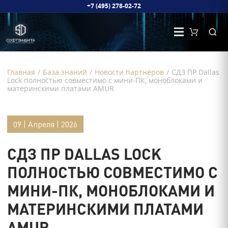
+7 (495) 278-02-72
Главная
/
База знаний
/
Новости партнёров
/
СДЗ ПР Dallas
Lock полностью совместимо с мини-ПК, моноблоками и
материнскими платами AMUR
09 | Апреля | 2026
СДЗ ПР DALLAS LOCK
ПОЛНОСТЬЮ СОВМЕСТИМО С
МИНИ-ПК, МОНОБЛОКАМИ И
МАТЕРИНСКИМИ ПЛАТАМИ
AMUR