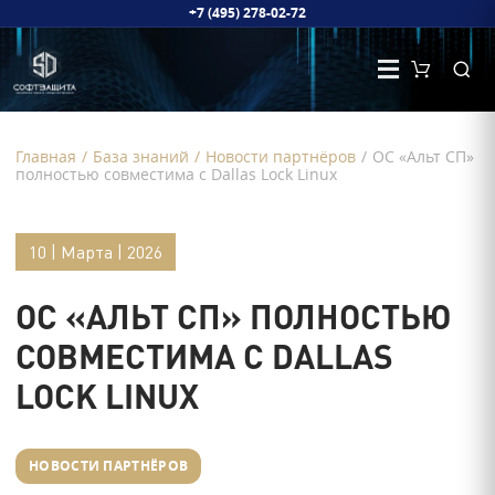
+7 (495) 278-02-72
Главная
/
База знаний
/
Новости партнёров
/
ОС «Альт СП»
полностью совместима с Dallas Lock Linux
10 | Марта | 2026
ОС «АЛЬТ СП» ПОЛНОСТЬЮ
СОВМЕСТИМА С DALLAS
LOCK LINUX
НОВОСТИ ПАРТНЁРОВ