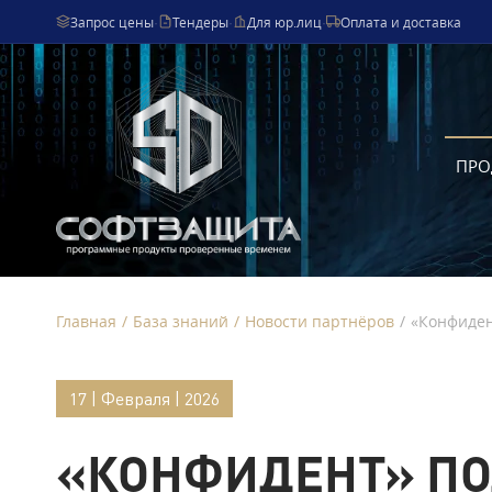
Запрос цены
·
Тендеры
·
Для юр.лиц
·
Оплата и доставка
ПРО
Главная
/
База знаний
/
Новости партнёров
/
«Конфиден
17 | Февраля | 2026
«КОНФИДЕНТ» П