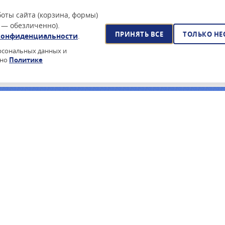
оты сайта (корзина, формы)
 — обезличенно).
ПРИНЯТЬ ВСЕ
ТОЛЬКО Н
конфиденциальности
.
ерсональных данных и
сно
Политике
йского ПО?
очее время — поставка по 44-ФЗ, реестр Минцифры, сертификаты
ПОДПИСАТЬСЯ НА РАССЫЛКУ
ПРОИЗВОДИТЕЛИ
ИНФОРМА