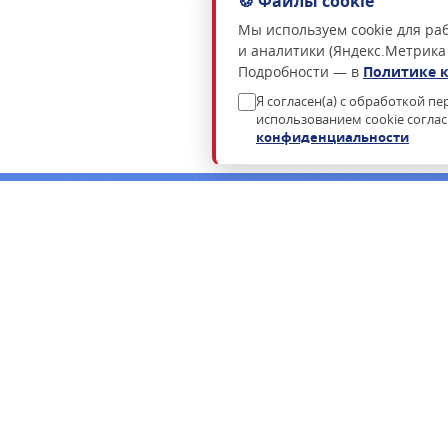
🍪 Файлы cookie
Мы используем cookie для раб
и аналитики (Яндекс.Метрика
Подробности — в
Политике 
Я согласен(а) с обработкой п
использованием cookie согла
конфиденциальности
Нужна консультация по подбору росси
Пришлём коммерческое предложение в течение часа в раб
ФСТЭК.
ЗАПРОСИТЬ КП
ЗАКАЗАТЬ ЗВОНОК
КАТАЛОГ
ЗАКУПКИ