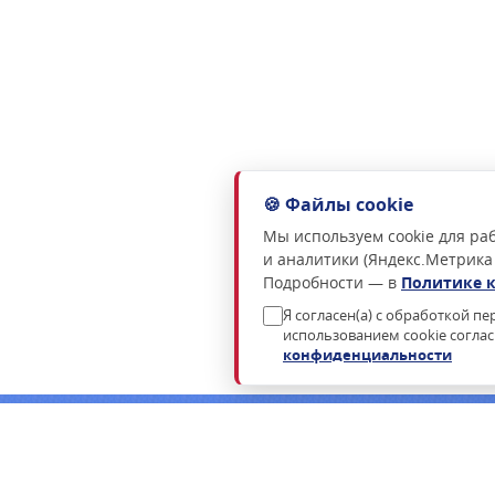
🍪 Файлы cookie
Мы используем cookie для раб
и аналитики (Яндекс.Метрика
Подробности — в
Политике 
Я согласен(а) с обработкой п
использованием cookie согла
конфиденциальности
Нужна консультация по подбору росси
Пришлём коммерческое предложение в течение часа в раб