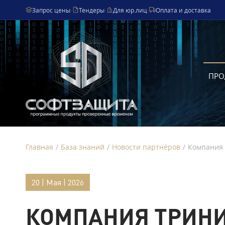
Запрос цены
·
Тендеры
·
Для юр.лиц
·
Оплата и доставка
ПРО
Главная
/
База знаний
/
Новости партнёров
/
Компания 
20 | Мая | 2026
КОМПАНИЯ ТРИНИ