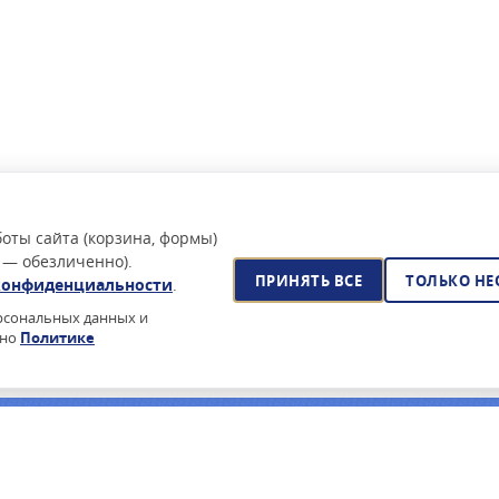
оты сайта (корзина, формы)
 — обезличенно).
ПРИНЯТЬ ВСЕ
ТОЛЬКО Н
конфиденциальности
.
ерсональных данных и
сно
Политике
йского ПО?
очее время — поставка по 44-ФЗ, реестр Минцифры, сертификаты