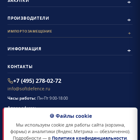
ЗАКУПКИ
ПРОИЗВОДИТЕЛИ
ИМПОРТОЗАМЕЩЕНИЕ
ИНФОРМАЦИЯ
КОНТАКТЫ
+7 (495) 278-02-72
info@softdefence.ru
Часы работы:
Пн-Пт 9:00-18:00
Адрес офиса:
105094
,
г. Москва
,
🍪 Файлы cookie
Семёновская набережная, д. 2/1, стр. 1, офис 411
Мы используем cookie для работы сайта (корзина,
Схема проезда →
формы) и аналитики (Яндекс.Метрика — обезличенно).
Подробности — в
Политике конфиденциальности
.