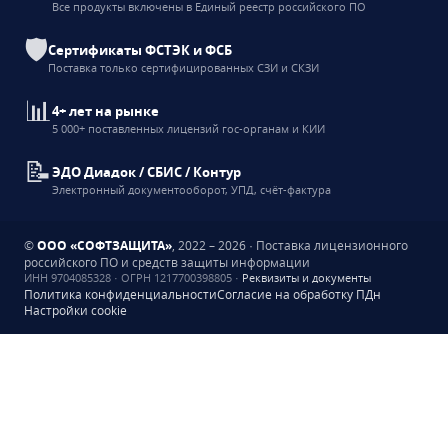
Все продукты включены в Единый реестр российского ПО
🛡️
Сертификаты ФСТЭК и ФСБ
Поставка только сертифицированных СЗИ и СКЗИ
📊
4+ лет на рынке
5 000+ поставленных лицензий гос-органам и КИИ
📝
ЭДО Диадок / СБИС / Контур
Электронный документооборот, УПД, счёт-фактура
©
ООО «СОФТЗАЩИТА»
,
2022 – 2026
· Поставка лицензионного
российского ПО и средств защиты информации
ИНН 9704085328 · ОГРН 1217700398805 ·
Реквизиты и документы
Политика конфиденциальности
Согласие на обработку ПДн
Настройки cookie