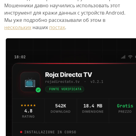
Мошенники давно научились использовать этот
инструмент для кражи данных с устройств Android.
Мы уже подробно рассказывали об этом в
нескольких
наших
постах
.