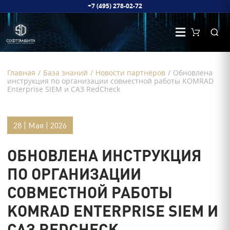
+7 (495) 278-02-72
Главная
/
База знаний
/
Новости партнёров
/
Обновлена
инструкция по организации совместной работы KOMRAD
Enterprise SIEM и САЗ RedCheck
28 | Мая | 2026
ОБНОВЛЕНА ИНСТРУКЦИЯ
ПО ОРГАНИЗАЦИИ
СОВМЕСТНОЙ РАБОТЫ
KOMRAD ENTERPRISE SIEM И
САЗ REDCHECK