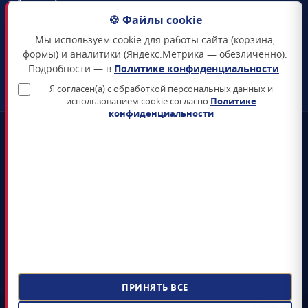
Адрес офиса:
105094
,
г. Москва
,
🍪 Файлы cookie
Семёновская набережная, д. 2/1, стр. 1, офис 411
Мы используем cookie для работы сайта (корзина,
Схема проезда →
формы) и аналитики (Яндекс.Метрика — обезличенно).
Подробности — в
Политике конфиденциальности
.
ЗАКАЗАТЬ ЗВОНОК
Я согласен(а) с обработкой персональных данных и
использованием cookie согласно
Политике
конфиденциальности
📜
Реестр Минцифры
Все продукты включены в Единый реестр российского ПО
🛡️
Сертификаты ФСТЭК и ФСБ
Поставка только сертифицированных СЗИ и СКЗИ
📊
4+ лет на рынке
5 000+ поставленных лицензий гос-органам и КИИ
📝
ЭДО Диадок / СБИС / Контур
Электронный документооборот, УПД, счёт-фактура
ПРИНЯТЬ ВСЕ