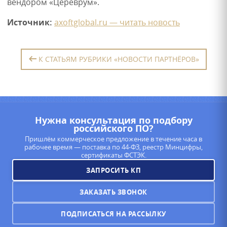
вендором «Цереврум».
Источник:
axoftglobal.ru — читать новость
К СТАТЬЯМ РУБРИКИ «НОВОСТИ ПАРТНЁРОВ»
Нужна консультация по подбору
российского ПО?
Пришлём коммерческое предложение в течение часа в
рабочее время — поставка по 44-ФЗ, реестр Минцифры,
сертификаты ФСТЭК.
ЗАПРОСИТЬ КП
ЗАКАЗАТЬ ЗВОНОК
ПОДПИСАТЬСЯ НА РАССЫЛКУ