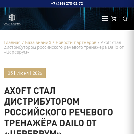
+7 (495) 278-02-72
Главная
/
База знаний
/
Новости партнёров
/
Axoft стал
дистрибутором российского речевого тренажёра Dailo от
«Цереврум»
05 | Июня | 2026
AXOFT СТАЛ
ДИСТРИБУТОРОМ
РОССИЙСКОГО РЕЧЕВОГО
ТРЕНАЖЁРА DAILO ОТ
«ЦЕРЕВРУМ»