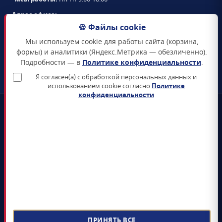
Адрес офиса:
105094
,
г. Москва
,
🍪 Файлы cookie
Семёновская набережная, д. 2/1, стр. 1, офис 411
Мы используем cookie для работы сайта (корзина,
Схема проезда →
формы) и аналитики (Яндекс.Метрика — обезличенно).
Подробности — в
Политике конфиденциальности
.
ЗАКАЗАТЬ ЗВОНОК
Я согласен(а) с обработкой персональных данных и
использованием cookie согласно
Политике
конфиденциальности
📜
Реестр Минцифры
Все продукты включены в Единый реестр российского ПО
🛡️
Сертификаты ФСТЭК и ФСБ
Поставка только сертифицированных СЗИ и СКЗИ
📊
4+ лет на рынке
5 000+ поставленных лицензий гос-органам и КИИ
📝
ЭДО Диадок / СБИС / Контур
Электронный документооборот, УПД, счёт-фактура
ПРИНЯТЬ ВСЕ