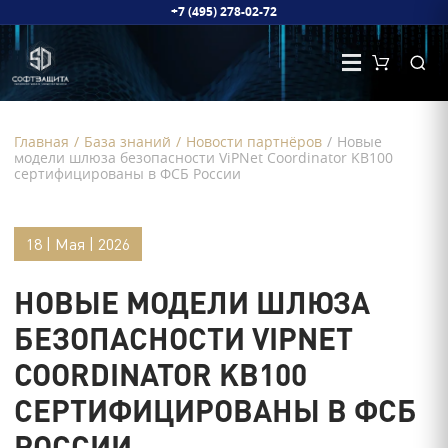
+7 (495) 278-02-72
Главная
/
База знаний
/
Новости партнёров
/
Новые
модели шлюза безопасности ViPNet Coordinator KB100
сертифицированы в ФСБ России
18 | Мая | 2026
НОВЫЕ МОДЕЛИ ШЛЮЗА
БЕЗОПАСНОСТИ VIPNET
COORDINATOR KB100
СЕРТИФИЦИРОВАНЫ В ФСБ
РОССИИ