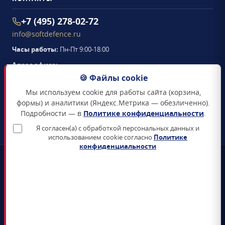
+7 (495) 278-02-72
info@softdefence.ru
Часы работы:
Пн-Пт 9:00-18:00
Адрес офиса:
105094
,
г. Москва
,
🍪 Файлы cookie
Семёновская набережная, д. 2/1, стр. 1, офис 411
Мы используем cookie для работы сайта (корзина,
Схема проезда →
формы) и аналитики (Яндекс.Метрика — обезличенно).
Подробности — в
Политике конфиденциальности
.
ЗАКАЗАТЬ ЗВОНОК
Я согласен(а) с обработкой персональных данных и
использованием cookie согласно
Политике
конфиденциальности
📜
Реестр Минцифры
Все продукты включены в Единый реестр российского ПО
🛡️
Сертификаты ФСТЭК и ФСБ
Поставка только сертифицированных СЗИ и СКЗИ
📊
4+ лет на рынке