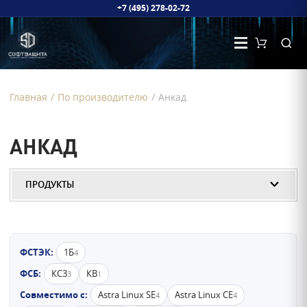
+7 (495) 278-02-72
Главная
/
По производителю
/
Анкад
АНКАД
ПРОДУКТЫ
ФСТЭК:
1Б
4
ФСБ:
КС3
КВ
3
1
Совместимо с:
Astra Linux SE
Astra Linux CE
4
4