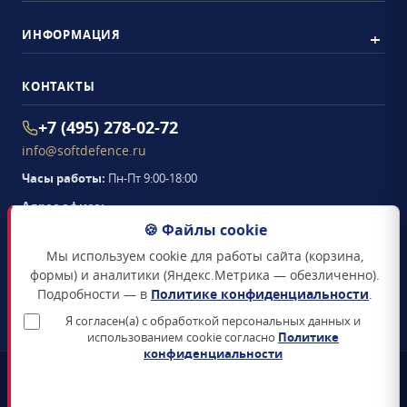
ИНФОРМАЦИЯ
КОНТАКТЫ
+7 (495) 278-02-72
info@softdefence.ru
Часы работы:
Пн-Пт 9:00-18:00
Адрес офиса:
105094
,
г. Москва
,
🍪 Файлы cookie
Семёновская набережная, д. 2/1, стр. 1, офис 411
Мы используем cookie для работы сайта (корзина,
Схема проезда →
формы) и аналитики (Яндекс.Метрика — обезличенно).
Подробности — в
Политике конфиденциальности
.
ЗАКАЗАТЬ ЗВОНОК
Я согласен(а) с обработкой персональных данных и
использованием cookie согласно
Политике
конфиденциальности
📜
Реестр Минцифры
Все продукты включены в Единый реестр российского ПО