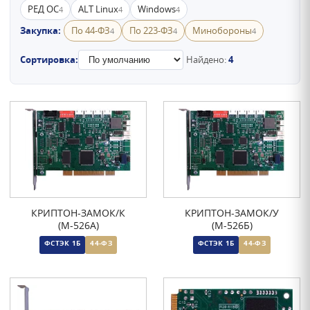
РЕД ОС
ALT Linux
Windows
4
4
4
Закупка:
По 44-ФЗ
По 223-ФЗ
Минобороны
4
4
4
Сортировка:
Найдено:
4
КРИПТОН-ЗАМОК/К
КРИПТОН-ЗАМОК/У
(М-526А)
(М-526Б)
ФСТЭК 1Б
44-ФЗ
ФСТЭК 1Б
44-ФЗ