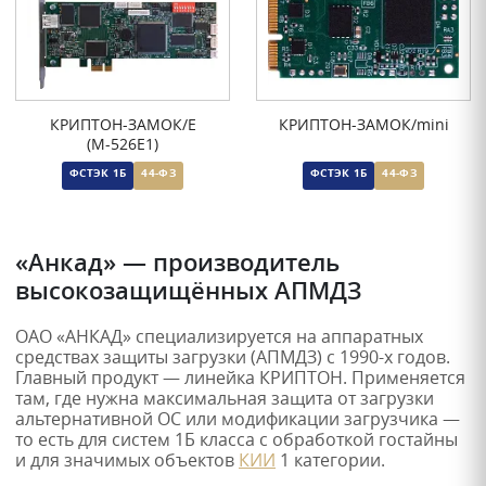
КРИПТОН-ЗАМОК/Е
КРИПТОН-ЗАМОК/mini
(М-526Е1)
ФСТЭК 1Б
44-ФЗ
ФСТЭК 1Б
44-ФЗ
«Анкад» — производитель
высокозащищённых АПМДЗ
ОАО «АНКАД» специализируется на аппаратных
средствах защиты загрузки (АПМДЗ) с 1990-х годов.
Главный продукт — линейка КРИПТОН. Применяется
там, где нужна максимальная защита от загрузки
альтернативной ОС или модификации загрузчика —
то есть для систем 1Б класса с обработкой гостайны
и для значимых объектов
КИИ
1 категории.